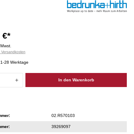
 €*
. Mwst.
l. Versandkosten
 21-28 Werktage
 Anzahl: Gib den gewünschten Wert ein
In den Warenkorb
mmer:
02.R570103
mmer:
39269097