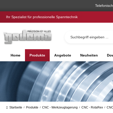
springen
Zur Hauptnavigation springen
Telefonisc
Ihr Spezialist für professionelle Spanntechnik
Home
Produkte
Angebote
Neuheiten
Dow
Startseite
Produkte
CNC - Werkzeuglagerung
CNC - RotaRex
CNC 
/
/
/
/