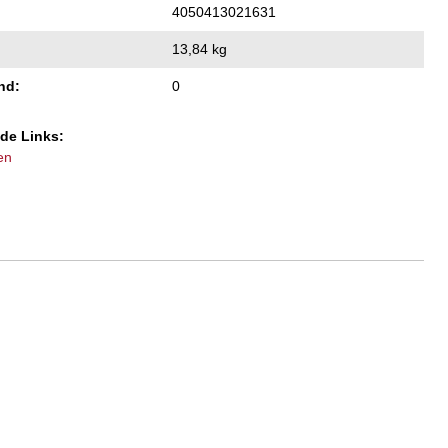
4050413021631
13,84 kg
nd:
0
de Links:
en