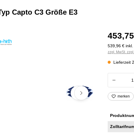
 Typ Capto C3 Größe E3
453,75
539,96 € inkl
zzgl. MwSt. zzg
Lieferzeit
Produkt
merken
Produktnu
Zolltarifnu