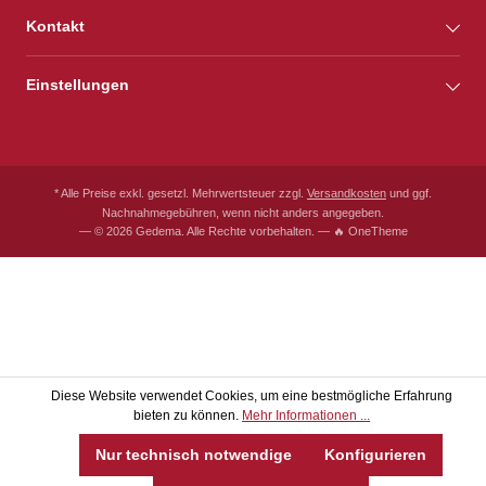
Kontakt
Einstellungen
* Alle Preise exkl. gesetzl. Mehrwertsteuer zzgl.
Versandkosten
und ggf.
Nachnahmegebühren, wenn nicht anders angegeben.
— © 2026 Gedema. Alle Rechte vorbehalten. — 🔥 OneTheme
Diese Website verwendet Cookies, um eine bestmögliche Erfahrung
bieten zu können.
Mehr Informationen ...
Nur technisch notwendige
Konfigurieren