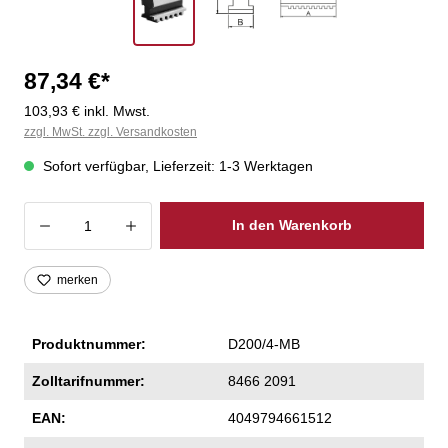
87,34 €*
103,93 € inkl. Mwst.
zzgl. MwSt. zzgl. Versandkosten
Sofort verfügbar, Lieferzeit: 1-3 Werktagen
Produkt Anzahl: Gib den gewünschten Wer
In den Warenkorb
merken
Produktnummer:
D200/4-MB
Zolltarifnummer:
8466 2091
EAN:
4049794661512