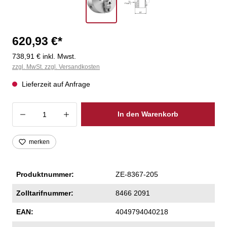
620,93 €*
738,91 € inkl. Mwst.
zzgl. MwSt. zzgl. Versandkosten
Lieferzeit auf Anfrage
Produkt Anzahl: Gib den gewünschten Wer
In den Warenkorb
merken
Produktnummer:
ZE-8367-205
Zolltarifnummer:
8466 2091
EAN:
4049794040218