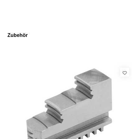
Zubehör
Produktgalerie überspringen