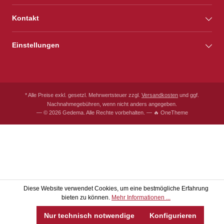
Kontakt
Einstellungen
* Alle Preise exkl. gesetzl. Mehrwertsteuer zzgl.
Versandkosten
und ggf.
Nachnahmegebühren, wenn nicht anders angegeben.
— © 2026 Gedema. Alle Rechte vorbehalten. — 🔥 OneTheme
Diese Website verwendet Cookies, um eine bestmögliche Erfahrung
bieten zu können.
Mehr Informationen ...
Nur technisch notwendige
Konfigurieren