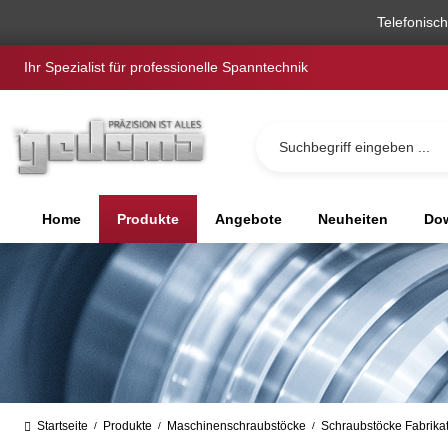
springen
Zur Hauptnavigation springen
Telefonisc
Ihr Spezialist für professionelle Spanntechnik
Home
Produkte
Angebote
Neuheiten
Dow
Startseite
Produkte
Maschinenschraubstöcke
Schraubstöcke Fabrikat
/
/
/