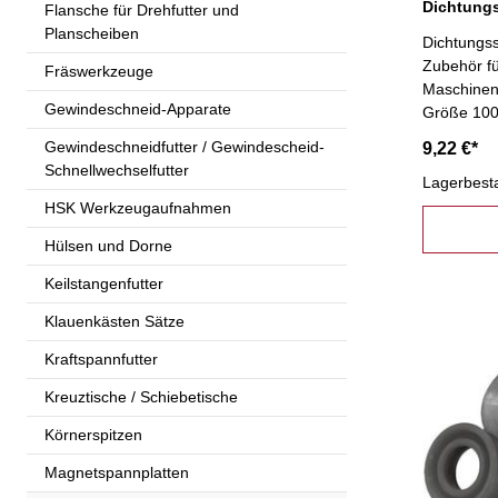
Flansche für Drehfutter und
Planscheiben
Dichtungss
Zubehör f
Fräswerkzeuge
Maschinen
Gewindeschneid-Apparate
Größe 10
Gewindeschneidfutter / Gewindescheid-
9,22 €*
Schnellwechselfutter
Lagerbest
HSK Werkzeugaufnahmen
Hülsen und Dorne
Keilstangenfutter
Klauenkästen Sätze
Kraftspannfutter
Kreuztische / Schiebetische
Körnerspitzen
Magnetspannplatten