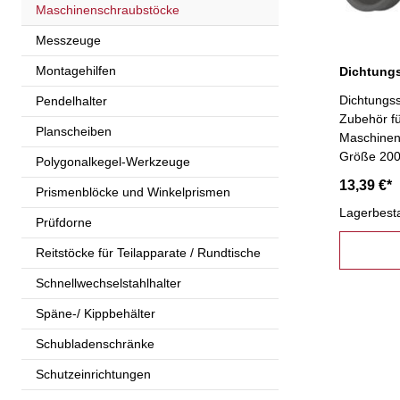
Maschinenschraubstöcke
Messzeuge
Montagehilfen
Dichtungss
Pendelhalter
Zubehör f
Planscheiben
Maschinen
Größe 20
Polygonalkegel-Werkzeuge
13,39 €*
Prismenblöcke und Winkelprismen
Lagerbest
Prüfdorne
Reitstöcke für Teilapparate / Rundtische
Schnellwechselstahlhalter
Späne-/ Kippbehälter
Schubladenschränke
Schutzeinrichtungen