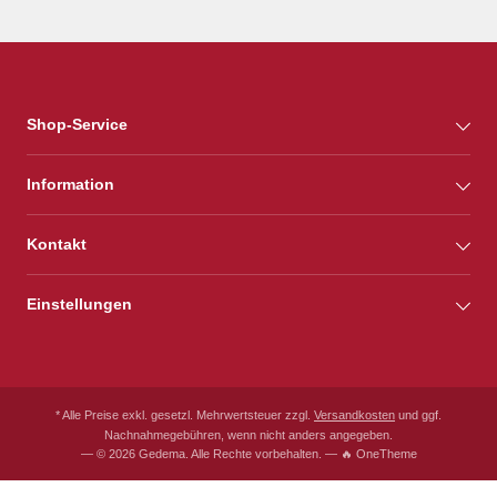
Shop-Service
Information
Kontakt
Einstellungen
* Alle Preise exkl. gesetzl. Mehrwertsteuer zzgl.
Versandkosten
und ggf.
Nachnahmegebühren, wenn nicht anders angegeben.
— © 2026 Gedema. Alle Rechte vorbehalten. — 🔥 OneTheme