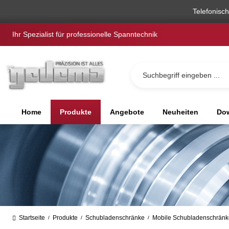
springen
Zur Hauptnavigation springen
Telefonisc
Ihr Spezialist für professionelle Spanntechnik
Home
Produkte
Angebote
Neuheiten
Dow
Startseite
Produkte
Schubladenschränke
Mobile Schubladenschränk
/
/
/