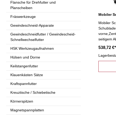
Flansche für Drehfutter und
Planscheiben
Fräswerkzeuge
Mobiler S
Gewindeschneid-Apparate
Schubladen
vorne,Zentr
Gewindeschneidfutter / Gewindescheid-
seitigem A
Schnellwechselfutter
mm, davon 
538,72 €*
HSK Werkzeugaufnahmen
Schublade
100, 1 x 
Lagerbest
Hülsen und Dorne
18-16:450
Keilstangenfutter
Vollauszu
Tragkraft Maße : B 530 x T 500 x H 750
Klauenkästen Sätze
mm Gehäus
Blenden li
Kraftspannfutter
Abb.:Gehäu
Kreuztische / Schiebetische
Blenden v
Körnerspitzen
Magnetspannplatten