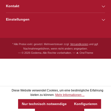
Kontakt
Einstellungen
* Alle Preise exkl. gesetzl. Mehrwertsteuer zzgl.
Versandkosten
und ggf.
Nachnahmegebühren, wenn nicht anders angegeben.
— © 2026 Gedema. Alle Rechte vorbehalten. — 🔥 OneTheme
Diese Website verwendet Cookies, um eine bestmögliche Erfahrung
bieten zu können.
Mehr Informationen ...
Nur technisch notwendige
Konfigurieren