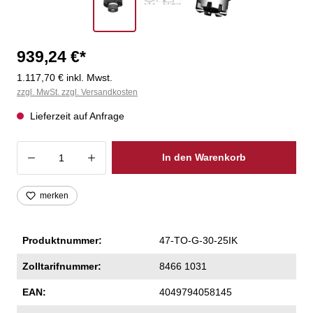
939,24 €*
1.117,70 € inkl. Mwst.
zzgl. MwSt. zzgl. Versandkosten
Lieferzeit auf Anfrage
Produkt Anzahl: Gib den gewünschten Wer
In den Warenkorb
merken
Produktnummer:
47-TO-G-30-25IK
Zolltarifnummer:
8466 1031
EAN:
4049794058145