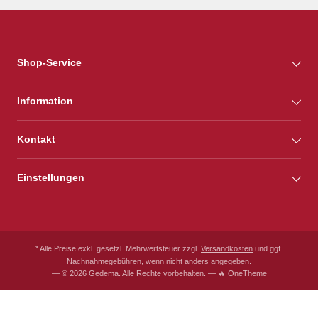
Shop-Service
Information
Kontakt
Einstellungen
* Alle Preise exkl. gesetzl. Mehrwertsteuer zzgl.
Versandkosten
und ggf.
Nachnahmegebühren, wenn nicht anders angegeben.
— © 2026 Gedema. Alle Rechte vorbehalten. — 🔥 OneTheme