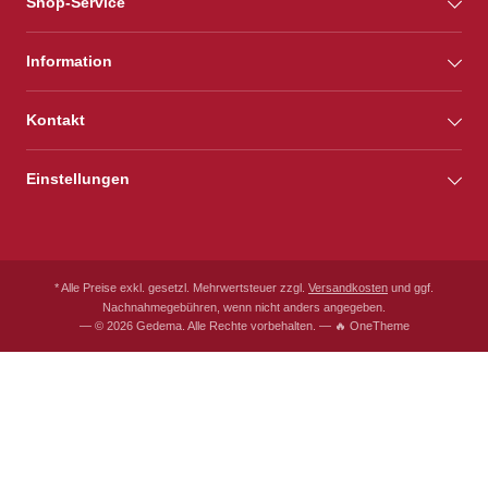
Shop-Service
Information
Kontakt
Einstellungen
* Alle Preise exkl. gesetzl. Mehrwertsteuer zzgl.
Versandkosten
und ggf.
Nachnahmegebühren, wenn nicht anders angegeben.
— © 2026 Gedema. Alle Rechte vorbehalten. — 🔥 OneTheme