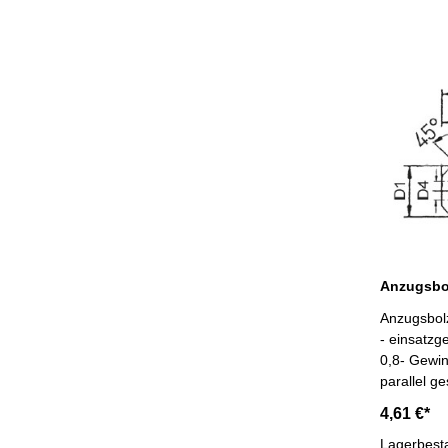
Anzugsbol
- einsatzg
0,8- Gewin
parallel ge
4,61 €*
Lagerbest