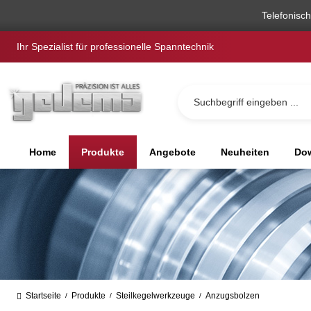
springen
Zur Hauptnavigation springen
Telefonisc
Ihr Spezialist für professionelle Spanntechnik
Home
Produkte
Angebote
Neuheiten
Dow
Startseite
Produkte
Steilkegelwerkzeuge
Anzugsbolzen
/
/
/