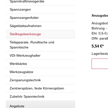
Spannkraftmessgeräte
Spannzangen
Spannzangenfutter
Anzugsbol
Sägeblattaufnahmen
Bohrung - 
Eht. 0,5-0
Steilkegelwerkzeuge
DIN- paral
Teilapparate, Rundtische und
30
5,54 €*
Spanntische
Lagerbest
VDI-Werkzeughalter
Werkbänke
Werkzeugsätze
Zerspanungstechnik
Zentrierspitzen, feste Körnerspitzen
Zubehör Spanntechnik
Angebote