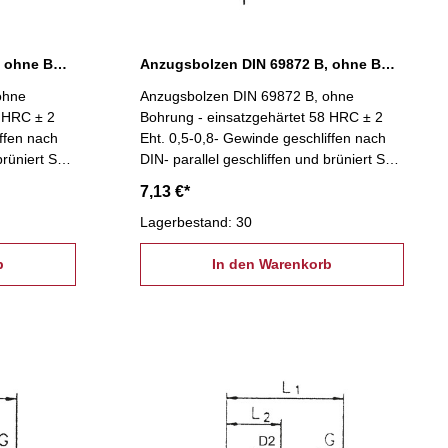
Anzugsbolzen DIN 69872 B, ohne Bohrung, SK 40
Anzugsbolzen DIN 69872 B, ohne Bohrung, SK 50
ohne
Anzugsbolzen DIN 69872 B, ohne
8 HRC ± 2
Bohrung - einsatzgehärtet 58 HRC ± 2
ffen nach
Eht. 0,5-0,8- Gewinde geschliffen nach
brüniert SK
DIN- parallel geschliffen und brüniert SK
50
7,13 €*
Lagerbestand: 30
b
In den Warenkorb