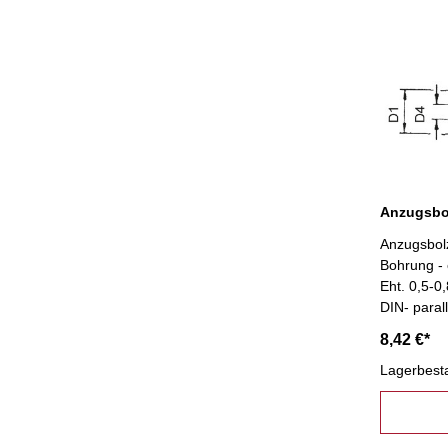
Anzugsbolz
Bohrung - 
Eht. 0,5-0
DIN- paral
50
8,42 €*
Lagerbest