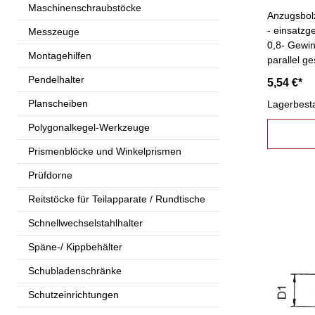
Maschinenschraubstöcke
Anzugsbol
- einsatzg
Messzeuge
0,8- Gewin
Montagehilfen
parallel ge
Pendelhalter
5,54 €*
Planscheiben
Lagerbest
Polygonalkegel-Werkzeuge
Prismenblöcke und Winkelprismen
Prüfdorne
Reitstöcke für Teilapparate / Rundtische
Schnellwechselstahlhalter
Späne-/ Kippbehälter
Schubladenschränke
Schutzeinrichtungen