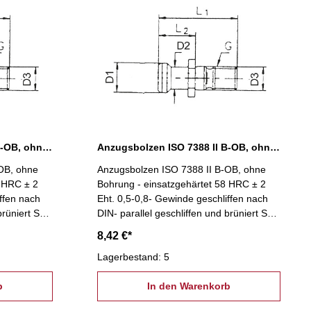
Anzugsbolzen ISO 7388 II B-OB, ohne Bohrung, SK 40
Anzugsbolzen ISO 7388 II B-OB, ohne Bohrung, SK 50
OB, ohne
Anzugsbolzen ISO 7388 II B-OB, ohne
8 HRC ± 2
Bohrung - einsatzgehärtet 58 HRC ± 2
ffen nach
Eht. 0,5-0,8- Gewinde geschliffen nach
brüniert SK
DIN- parallel geschliffen und brüniert SK
50
8,42 €*
Lagerbestand: 5
b
In den Warenkorb