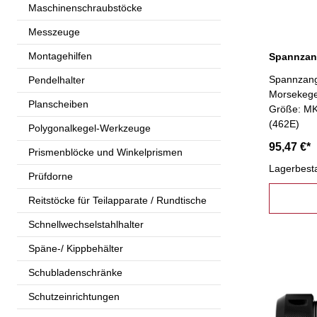
Maschinenschraubstöcke
Messzeuge
Montagehilfen
Spannzan
Spannzang
Pendelhalter
Morsekege
Planscheiben
Größe: MK
(462E)
Polygonalkegel-Werkzeuge
95,47 €*
Prismenblöcke und Winkelprismen
Lagerbest
Prüfdorne
Reitstöcke für Teilapparate / Rundtische
Schnellwechselstahlhalter
Späne-/ Kippbehälter
Schubladenschränke
Schutzeinrichtungen