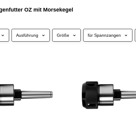
enfutter OZ mit Morsekegel
Ausführung
Größe
für Spannzangen