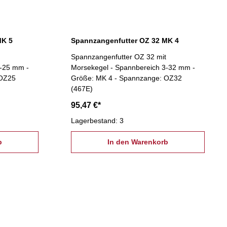
MK 5
Spannzangenfutter OZ 32 MK 4
Spannzangenfutter OZ 32 mit
2-25 mm -
Morsekegel - Spannbereich 3-32 mm -
 OZ25
Größe: MK 4 - Spannzange: OZ32
(467E)
95,47 €*
Lagerbestand: 3
b
In den Warenkorb