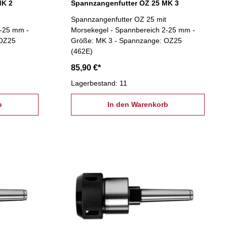
MK 2
Spannzangenfutter OZ 25 MK 3
Spannzangenfutter OZ 25 mit
2-25 mm -
Morsekegel - Spannbereich 2-25 mm -
 OZ25
Größe: MK 3 - Spannzange: OZ25
(462E)
85,90 €*
Lagerbestand: 11
b
In den Warenkorb