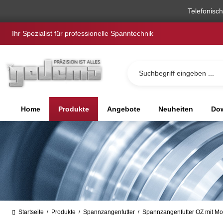
springen
Zur Hauptnavigation springen
Telefonisc
Ihr Spezialist für professionelle Spanntechnik
Home
Produkte
Angebote
Neuheiten
Dow
Startseite
Produkte
Spannzangenfutter
Spannzangenfutter OZ mit Mo
/
/
/