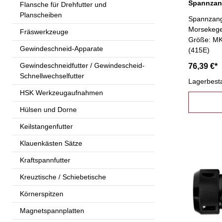
Spannzan
Flansche für Drehfutter und
Planscheiben
Spannzang
Morsekege
Fräswerkzeuge
Größe: MK
Gewindeschneid-Apparate
(415E)
Gewindeschneidfutter / Gewindescheid-
76,39 €*
Schnellwechselfutter
Lagerbest
HSK Werkzeugaufnahmen
Hülsen und Dorne
Keilstangenfutter
Klauenkästen Sätze
Kraftspannfutter
Kreuztische / Schiebetische
Körnerspitzen
Magnetspannplatten