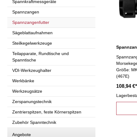
Spannkraftmessgeräte
Spannzangen
Spannzangenfutter
Sägeblattaufnahmen
Steilkegelwerkzeuge
Spannzan
Teilapparate, Rundtische und
Spannzang
Spanntische
Morsekege
Größe: MK
VDI-Werkzeughalter
(467E)
Werkbänke
108,94 €*
Werkzeugsätze
Lagerbest
Zerspanungstechnik
Zentrierspitzen, feste Körnerspitzen
Zubehör Spanntechnik
Angebote