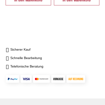
hohe Rundlaufgenauigkeit und
In den Warenkorb
hohe Rundlaufgenauigkeit und
In den Warenkorb
Langlebigkeit- Schmiernippel
Langlebigkeit- Schmiernippel
in jeder Grundbacke - Backen
in jeder Grundbacke - Backen
kompatibel zu Kitagawa Typ
kompatibel zu Kitagawa Typ
B200- inkl. je 1 Satz Grund-
B200- inkl. je 1 Satz Grund-
und weiche Aufsatzbacken,
und weiche Aufsatzbacken,
Befestigungsschrauben,
Befestigungsschrauben,
Zugrohradapterrohling
Zugrohradapterrohling
Sicherer Kauf
Schnelle Bearbeitung
Telefonische Beratung