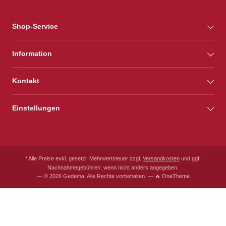
Shop-Service
Information
Kontakt
Einstellungen
* Alle Preise exkl. gesetzl. Mehrwertsteuer zzgl.
Versandkosten
und ggf.
Nachnahmegebühren, wenn nicht anders angegeben.
— © 2026 Gedema. Alle Rechte vorbehalten. — 🔥 OneTheme