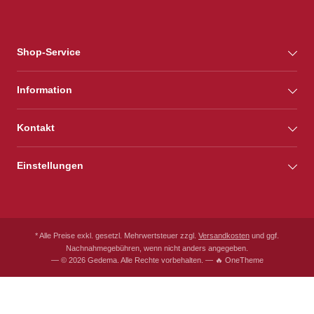
Shop-Service
Information
Kontakt
Einstellungen
* Alle Preise exkl. gesetzl. Mehrwertsteuer zzgl.
Versandkosten
und ggf.
Nachnahmegebühren, wenn nicht anders angegeben.
— © 2026 Gedema. Alle Rechte vorbehalten. — 🔥 OneTheme