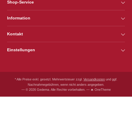
Shop-Service
Information
Kontakt
Einstellungen
* Alle Preise exkl. gesetzl. Mehrwertsteuer zzgl.
Versandkosten
und ggf.
Nachnahmegebühren, wenn nicht anders angegeben.
— © 2026 Gedema. Alle Rechte vorbehalten. — 🔥 OneTheme