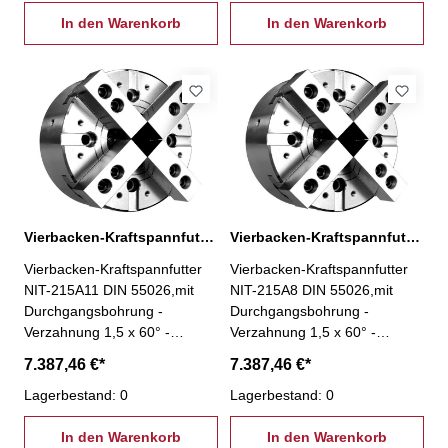
geschliffen für hohe
geschliffen für hohe
Rundlaufgenauigkeit und
In den Warenkorb
Rundlaufgenauigkeit und
In den Warenkorb
Langlebigkeit- Schmiernippel
Langlebigkeit- Schmiernippel
in jeder Grundbacke - inkl. je 1
in jeder Grundbacke - inkl. je 1
Satz Grund- und weiche
Satz Grund- und weiche
Aufsatzbacken,
Aufsatzbacken,
Befestigungsschrauben,
Befestigungsschrauben,
Zugrohradapterrohling
Zugrohradapterrohling
Vierbacken-Kraftspannfutter NIT-215A11 Ø 381 mm
Vierbacken-Kraftspannfutter NIT-215A8 Ø 381 mm
Vierbacken-Kraftspannfutter
Vierbacken-Kraftspannfutter
NIT-215A11 DIN 55026,mit
NIT-215A8 DIN 55026,mit
Durchgangsbohrung -
Durchgangsbohrung -
Verzahnung 1,5 x 60° -
Verzahnung 1,5 x 60° -
Typ NIT-215A11 Ø 381 mm -
Typ NIT-215A8 Ø 381 mm -
7.387,46 €*
7.387,46 €*
Futterkörper aus Stahl - alle
Futterkörper aus Stahl - alle
Verschleißteile gehärtet und
Lagerbestand: 0
Verschleißteile gehärtet und
Lagerbestand: 0
geschliffen für hohe
geschliffen für hohe
Rundlaufgenauigkeit und
In den Warenkorb
Rundlaufgenauigkeit und
In den Warenkorb