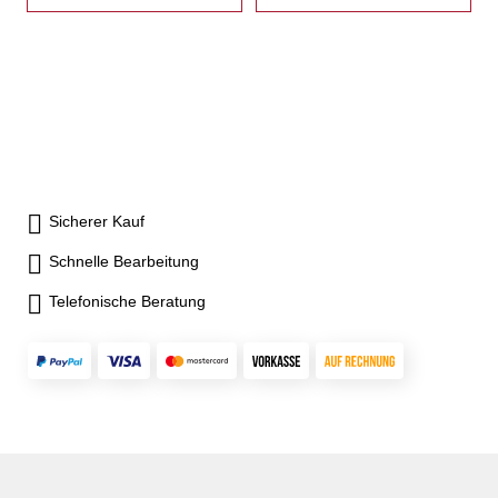
Langlebigkeit- Schmiernippel
Langlebigkeit- Schmiernippel
in jeder Grundbacke - inkl. je 1
in jeder Grundbacke - inkl. je 1
Satz Grund- und weiche
Satz Grund- und weiche
Aufsatzbacken,
Aufsatzbacken,
Befestigungsschrauben,
Befestigungsschrauben,
Zugrohradapterrohling
Zugrohradapterrohling
Sicherer Kauf
Schnelle Bearbeitung
Telefonische Beratung