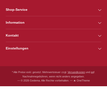
Shop-Service
Information
Kontakt
Einstellungen
* Alle Preise exkl. gesetzl. Mehrwertsteuer zzgl.
Versandkosten
und ggf.
Nachnahmegebühren, wenn nicht anders angegeben.
— © 2026 Gedema. Alle Rechte vorbehalten. — 🔥 OneTheme