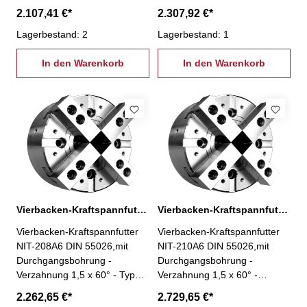
Typ NIT-206A5 Ø 169 mm -
Typ NIT-208A5 Ø 210 mm -
2.107,41 €*
2.307,92 €*
Futterkörper aus Stahl - alle
Futterkörper aus Stahl - alle
Verschleißteile gehärtet und
Lagerbestand: 2
Verschleißteile gehärtet und
Lagerbestand: 1
geschliffen für hohe
geschliffen für hohe
Rundlaufgenauigkeit und
In den Warenkorb
Rundlaufgenauigkeit und
In den Warenkorb
Langlebigkeit- Schmiernippel
Langlebigkeit- Schmiernippel
in jeder Grundbacke - inkl. je 1
in jeder Grundbacke - inkl. je 1
Satz Grund- und weiche
Satz Grund- und weiche
Aufsatzbacken,
Aufsatzbacken,
Befestigungsschrauben,
Befestigungsschrauben,
Zugrohradapterrohling
Zugrohradapterrohling
Vierbacken-Kraftspannfutter NIT-208A6 Ø 210 mm
Vierbacken-Kraftspannfutter NIT-210A6 Ø 254 mm
Vierbacken-Kraftspannfutter
Vierbacken-Kraftspannfutter
NIT-208A6 DIN 55026,mit
NIT-210A6 DIN 55026,mit
Durchgangsbohrung -
Durchgangsbohrung -
Verzahnung 1,5 x 60° - Typ
Verzahnung 1,5 x 60° -
NIT-208A6 Ø 210 mm -
Typ NIT-210A6 Ø 254 mm -
2.262,65 €*
2.729,65 €*
Futterkörper aus Stahl - alle
Futterkörper aus Stahl - alle