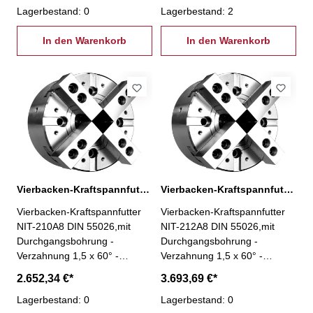
Verschleißteile gehärtet und
Lagerbestand: 0
Verschleißteile gehärtet und
Lagerbestand: 2
geschliffen für hohe
geschliffen für hohe
Rundlaufgenauigkeit und
In den Warenkorb
Rundlaufgenauigkeit und
In den Warenkorb
Langlebigkeit- Schmiernippel
Langlebigkeit- Schmiernippel
in jeder Grundbacke - inkl. je 1
in jeder Grundbacke - inkl. je 1
Satz Grund- und weiche
Satz Grund- und weiche
Aufsatzbacken,
Aufsatzbacken,
Befestigungsschrauben,
Befestigungsschrauben,
Zugrohradapterrohling
Zugrohradapterrohling
Vierbacken-Kraftspannfutter NIT-210A8 Ø 254 mm
Vierbacken-Kraftspannfutter NIT-212A8 Ø 304 mm
Vierbacken-Kraftspannfutter
Vierbacken-Kraftspannfutter
NIT-210A8 DIN 55026,mit
NIT-212A8 DIN 55026,mit
Durchgangsbohrung -
Durchgangsbohrung -
Verzahnung 1,5 x 60° -
Verzahnung 1,5 x 60° -
Typ NIT-210A8 Ø 254 mm -
Typ NIT-212A8 Ø 304 mm -
2.652,34 €*
3.693,69 €*
Futterkörper aus Stahl - alle
Futterkörper aus Stahl - alle
Verschleißteile gehärtet und
Lagerbestand: 0
Verschleißteile gehärtet und
Lagerbestand: 0