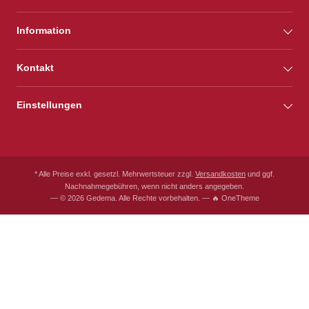
Information
Kontakt
Einstellungen
* Alle Preise exkl. gesetzl. Mehrwertsteuer zzgl.
Versandkosten
und ggf.
Nachnahmegebühren, wenn nicht anders angegeben.
— © 2026 Gedema. Alle Rechte vorbehalten. — 🔥 OneTheme