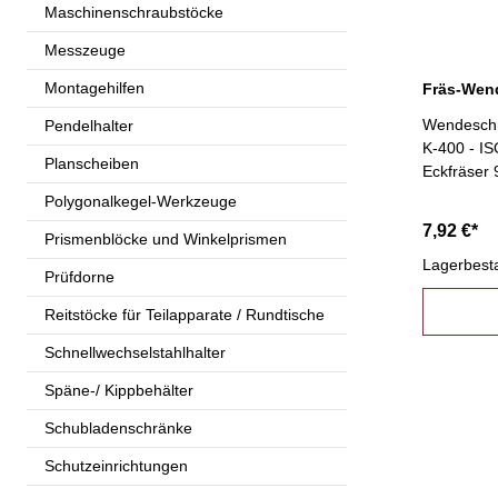
Maschinenschraubstöcke
Messzeuge
Montagehilfen
Wendeschn
Pendelhalter
K-400 - IS
Planscheiben
Eckfräser 
Polygonalkegel-Werkzeuge
7,92 €*
Prismenblöcke und Winkelprismen
Lagerbest
Prüfdorne
Reitstöcke für Teilapparate / Rundtische
Schnellwechselstahlhalter
Späne-/ Kippbehälter
Schubladenschränke
Schutzeinrichtungen