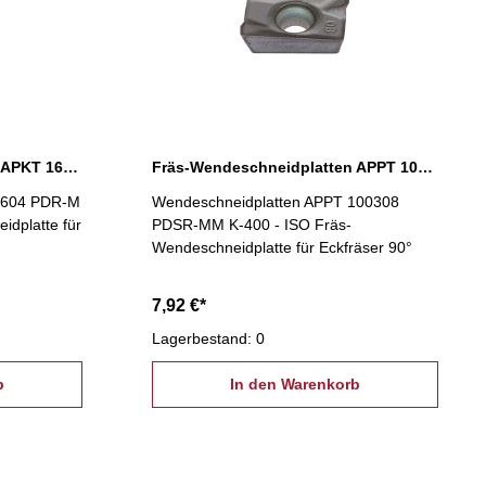
Fräs-Wendeschneidplatten APKT 1604 PDR-M K-400
Fräs-Wendeschneidplatten APPT 100308 PDSR-MM K400
1604 PDR-M
Wendeschneidplatten APPT 100308
idplatte für
PDSR-MM K-400 - ISO Fräs-
Wendeschneidplatte für Eckfräser 90°
7,92 €*
Lagerbestand: 0
b
In den Warenkorb