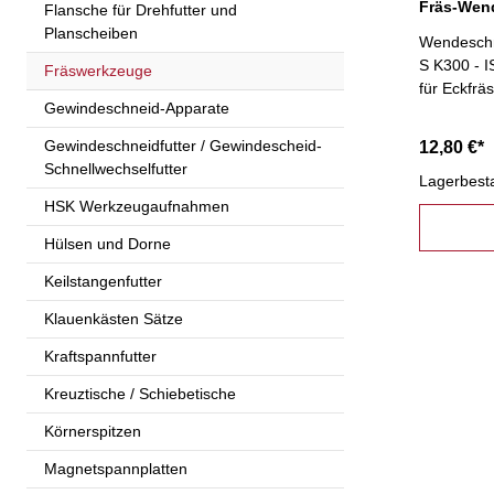
Flansche für Drehfutter und
Planscheiben
Wendeschn
S K300 - 
Fräswerkzeuge
für Eckfrä
Gewindeschneid-Apparate
Gewindeschneidfutter / Gewindescheid-
12,80 €*
Schnellwechselfutter
Lagerbest
HSK Werkzeugaufnahmen
Hülsen und Dorne
Keilstangenfutter
Klauenkästen Sätze
Kraftspannfutter
Kreuztische / Schiebetische
Körnerspitzen
Magnetspannplatten