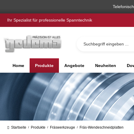
springen
Zur Hauptnavigation springen
Telefonisc
Ihr Spezialist für professionelle Spanntechnik
Home
Produkte
Angebote
Neuheiten
Dow
Startseite
Produkte
Fräswerkzeuge
Fräs-Wendeschneidplatten
/
/
/