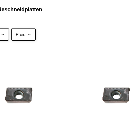
eschneidplatten
Preis