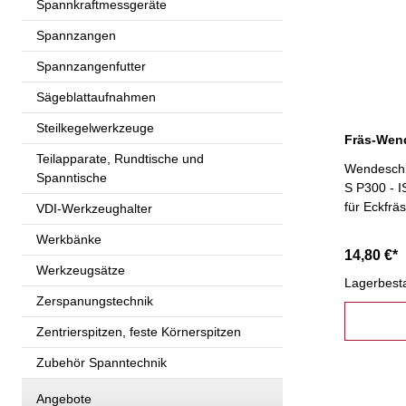
Spannkraftmessgeräte
Spannzangen
Spannzangenfutter
Sägeblattaufnahmen
Steilkegelwerkzeuge
Teilapparate, Rundtische und
Wendeschn
Spanntische
S P300 - 
für Eckfrä
VDI-Werkzeughalter
Werkbänke
14,80 €*
Werkzeugsätze
Lagerbest
Zerspanungstechnik
Zentrierspitzen, feste Körnerspitzen
Zubehör Spanntechnik
Angebote