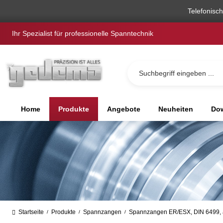
springen
Zur Hauptnavigation springen
Telefonisc
Ihr Spezialist für professionelle Spanntechnik
Home
Produkte
Angebote
Neuheiten
Dow
Startseite
Produkte
Spannzangen
Spannzangen ER/ESX, DIN 6499, a
/
/
/