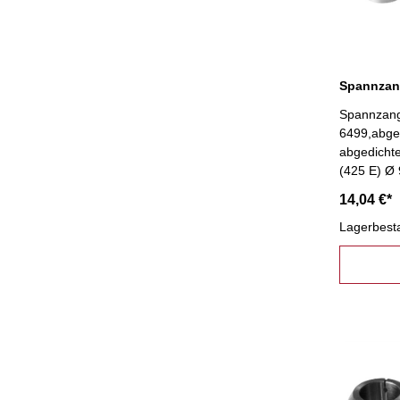
Spannzang
6499,abged
abgedicht
(425 E) Ø
14,04 €*
Lagerbest