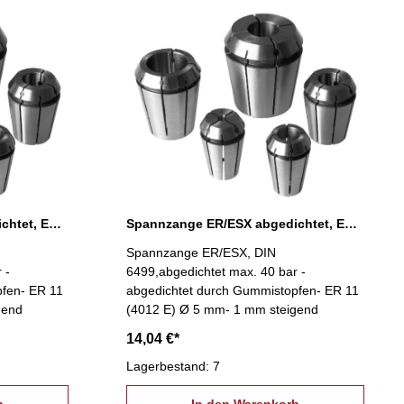
Spannzange ER/ESX abgedichtet, ER 11 Ø 4 mm
Spannzange ER/ESX abgedichtet, ER 11 Ø 5 mm
Spannzange ER/ESX, DIN
 -
6499,abgedichtet max. 40 bar -
pfen- ER 11
abgedichtet durch Gummistopfen- ER 11
gend
(4012 E) Ø 5 mm- 1 mm steigend
14,04 €*
Lagerbestand: 7
b
In den Warenkorb