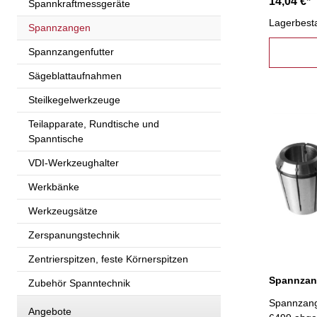
14,04 €*
Spannkraftmessgeräte
Lagerbest
Spannzangen
Spannzangenfutter
Sägeblattaufnahmen
Steilkegelwerkzeuge
Teilapparate, Rundtische und
Spanntische
VDI-Werkzeughalter
Werkbänke
Werkzeugsätze
Zerspanungstechnik
Zentrierspitzen, feste Körnerspitzen
Zubehör Spanntechnik
Spannzang
Angebote