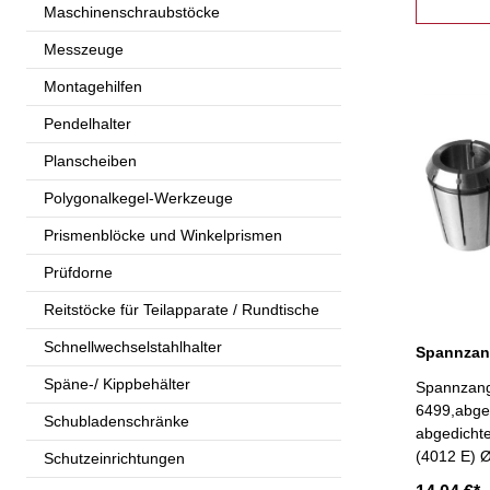
Maschinenschraubstöcke
Messzeuge
Montagehilfen
Pendelhalter
Planscheiben
Polygonalkegel-Werkzeuge
Prismenblöcke und Winkelprismen
Prüfdorne
Reitstöcke für Teilapparate / Rundtische
Schnellwechselstahlhalter
Späne-/ Kippbehälter
Spannzang
6499,abged
Schubladenschränke
abgedicht
(4012 E) 
Schutzeinrichtungen