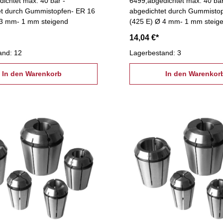
ichtet max. 40 bar -
6499,abgedichtet max. 40 bar
et durch Gummistopfen- ER 16
abgedichtet durch Gummisto
 3 mm- 1 mm steigend
(425 E) Ø 4 mm- 1 mm steig
14,04 €*
and: 12
Lagerbestand: 3
In den Warenkorb
In den Warenkor