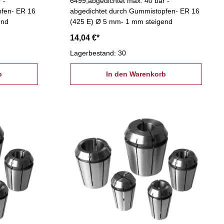
 -
6499,abgedichtet max. 40 bar -
pfen- ER 16
abgedichtet durch Gummistopfen- ER 16
end
(425 E) Ø 5 mm- 1 mm steigend
14,04 €*
Lagerbestand: 30
b
In den Warenkorb