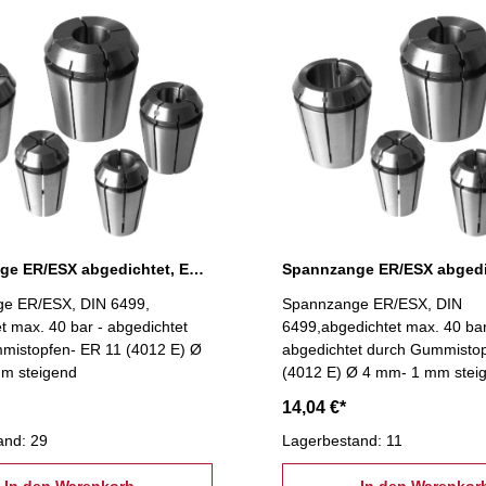
Spannzange ER/ESX abgedichtet, ER 11 Ø 3 mm
e ER/ESX, DIN 6499,
Spannzange ER/ESX, DIN
t max. 40 bar - abgedichtet
6499,abgedichtet max. 40 bar
mistopfen- ER 11 (4012 E) Ø
abgedichtet durch Gummisto
m steigend
(4012 E) Ø 4 mm- 1 mm stei
14,04 €*
and: 29
Lagerbestand: 11
In den Warenkorb
In den Warenkor