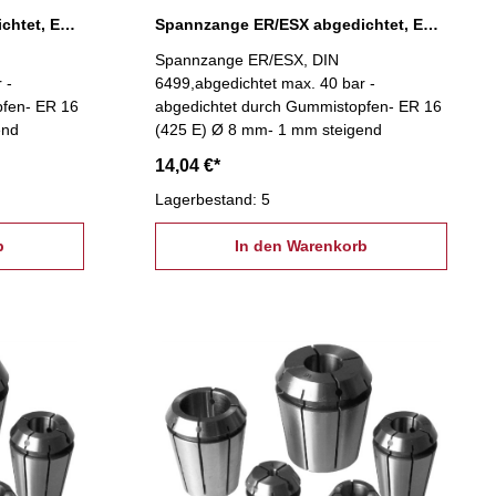
Spannzange ER/ESX abgedichtet, ER 16 Ø 7 mm
Spannzange ER/ESX abgedichtet, ER 16 Ø 8 mm
Spannzange ER/ESX, DIN
 -
6499,abgedichtet max. 40 bar -
pfen- ER 16
abgedichtet durch Gummistopfen- ER 16
end
(425 E) Ø 8 mm- 1 mm steigend
14,04 €*
Lagerbestand: 5
b
In den Warenkorb