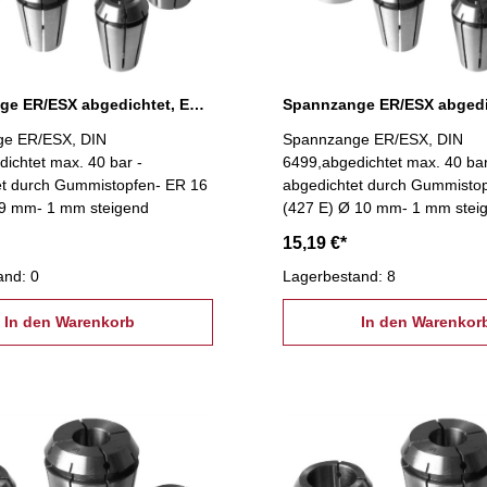
Spannzange ER/ESX abgedichtet, ER 16 Ø 9 mm
e ER/ESX, DIN
Spannzange ER/ESX, DIN
ichtet max. 40 bar -
6499,abgedichtet max. 40 bar
et durch Gummistopfen- ER 16
abgedichtet durch Gummisto
 9 mm- 1 mm steigend
(427 E) Ø 10 mm- 1 mm stei
15,19 €*
and: 0
Lagerbestand: 8
In den Warenkorb
In den Warenkor