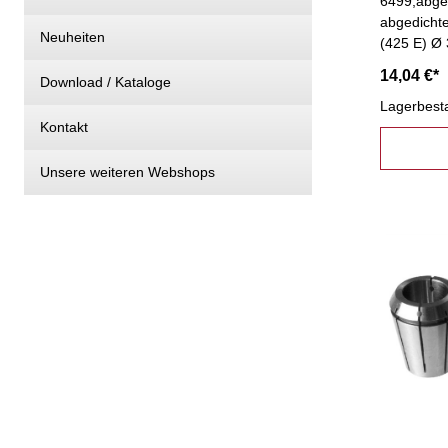
6499,abged
abgedicht
Neuheiten
(425 E) Ø
14,04 €*
Download / Kataloge
Lagerbest
Kontakt
Unsere weiteren Webshops