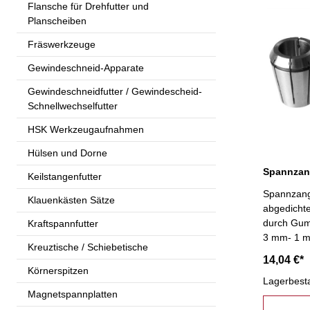
Flansche für Drehfutter und
Planscheiben
Fräswerkzeuge
Gewindeschneid-Apparate
Gewindeschneidfutter / Gewindescheid-
Schnellwechselfutter
HSK Werkzeugaufnahmen
Hülsen und Dorne
Keilstangenfutter
Spannzang
Klauenkästen Sätze
abgedichte
durch Gum
Kraftspannfutter
3 mm- 1 m
Kreuztische / Schiebetische
14,04 €*
Körnerspitzen
Lagerbest
Magnetspannplatten