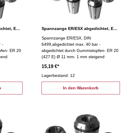
Spannzange ER/ESX abgedichtet, ER 20 Ø 10 mm
Spannzange ER/ESX abgedichtet, ER 20 Ø 11 mm
Spannzange ER/ESX, DIN
 -
6499,abgedichtet max. 40 bar -
pfen- ER 20
abgedichtet durch Gummistopfen- ER 20
gend
(427 E) Ø 11 mm- 1 mm steigend
15,19 €*
Lagerbestand: 12
b
In den Warenkorb