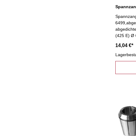
Spannzang
6499,abged
abgedicht
(425 E) Ø
14,04 €*
Lagerbest