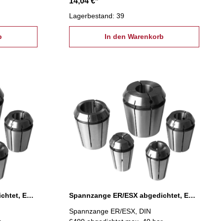
14,04 €*
Lagerbestand: 39
b
In den Warenkorb
Spannzange ER/ESX abgedichtet, ER 16 Ø 4 mm
Spannzange ER/ESX abgedichtet, ER 16 Ø 5 mm
Spannzange ER/ESX, DIN