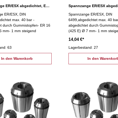
Spannzange ER/ESX abgedichtet, ER 16 Ø 6 mm
e ER/ESX, DIN
Spannzange ER/ESX, DIN
ichtet max. 40 bar -
6499,abgedichtet max. 40 bar
et durch Gummistopfen- ER 16
abgedichtet durch Gummisto
 6 mm- 1 mm steigend
(425 E) Ø 7 mm- 1 mm steig
14,04 €*
and: 63
Lagerbestand: 27
In den Warenkorb
In den Warenkor