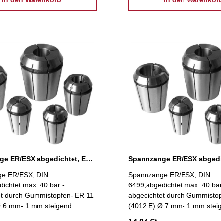
Spannzange ER/ESX abgedichtet, ER 11 Ø 6 mm
e ER/ESX, DIN
Spannzange ER/ESX, DIN
ichtet max. 40 bar -
6499,abgedichtet max. 40 bar
et durch Gummistopfen- ER 11
abgedichtet durch Gummisto
Ø 6 mm- 1 mm steigend
(4012 E) Ø 7 mm- 1 mm stei