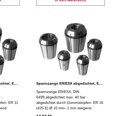
Spannzange ER/ESX abgedichtet, ER 11 Ø 7 mm
Spannzange ER/ESX abgedichtet, ER 16 Ø 10 mm
Spannzange ER/ESX, DIN
 -
6499,abgedichtet max. 40 bar -
pfen- ER 11
abgedichtet durch Gummistopfen- ER 16
gend
(425 E) Ø 10 mm- 1 mm steigend