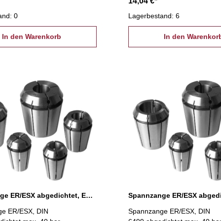
14,04 €*
and: 0
Lagerbestand: 6
In den Warenkorb
In den Warenkor
Spannzange ER/ESX abgedichtet, ER 16 Ø 3 mm
e ER/ESX, DIN
Spannzange ER/ESX, DIN