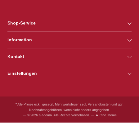
Shop-Service
Information
Kontakt
Einstellungen
* Alle Preise exkl. gesetzl. Mehrwertsteuer zzgl.
Versandkosten
und ggf.
Nachnahmegebühren, wenn nicht anders angegeben.
— © 2026 Gedema. Alle Rechte vorbehalten. — 🔥 OneTheme