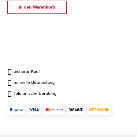
geschliffen für hohe
Rundlaufgenauigkeit und
In den Warenkorb
Langlebigkeit- Schmiernippel
in jeder Grundbacke - Backen
kompatibel zu Kitagawa Typ
BB200- inkl. je 1 Satz Grund-
und weiche Aufsatzbacken,
Befestigungsschrauben,
Zugrohradapterrohling
Sicherer Kauf
Schnelle Bearbeitung
Telefonische Beratung