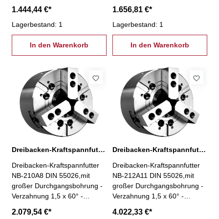
Typ NB-206A5 Ø 175 mm -
Typ NB-208A6 Ø 215 mm -
1.444,44 €*
1.656,81 €*
Futterkörper aus Stahl - alle
Futterkörper aus Stahl - alle
Verschleißteile gehärtet und
Lagerbestand: 1
Verschleißteile gehärtet und
Lagerbestand: 1
geschliffen für hohe
geschliffen für hohe
Rundlaufgenauigkeit und
In den Warenkorb
Rundlaufgenauigkeit und
In den Warenkorb
Langlebigkeit- Schmiernippel
Langlebigkeit- Schmiernippel
in jeder Grundbacke - Backen
in jeder Grundbacke - Backen
kompatibel zu Kitagawa Typ
kompatibel zu Kitagawa Typ
BB200- inkl. je 1 Satz Grund-
BB200- inkl. je 1 Satz Grund-
und weiche Aufsatzbacken,
und weiche Aufsatzbacken,
Befestigungsschrauben,
Befestigungsschrauben,
Zugrohradapterrohling
Zugrohradapterrohling
Dreibacken-Kraftspannfutter NB-210A8 Ø 254 mm
Dreibacken-Kraftspannfutter NB-212A11 Ø 318 mm
Dreibacken-Kraftspannfutter
Dreibacken-Kraftspannfutter
NB-210A8 DIN 55026,mit
NB-212A11 DIN 55026,mit
großer Durchgangsbohrung -
großer Durchgangsbohrung -
Verzahnung 1,5 x 60° -
Verzahnung 1,5 x 60° -
Typ NB-210A8 Ø 254 mm -
Typ NB-212A11 Ø 318 mm -
2.079,54 €*
4.022,33 €*
Futterkörper aus Stahl - alle
Futterkörper aus Stahl - alle