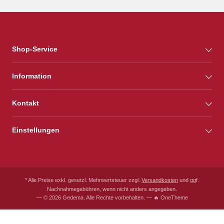
Shop-Service
Information
Kontakt
Einstellungen
* Alle Preise exkl. gesetzl. Mehrwertsteuer zzgl.
Versandkosten
und ggf.
Nachnahmegebühren, wenn nicht anders angegeben.
— © 2026 Gedema. Alle Rechte vorbehalten. — 🔥 OneTheme