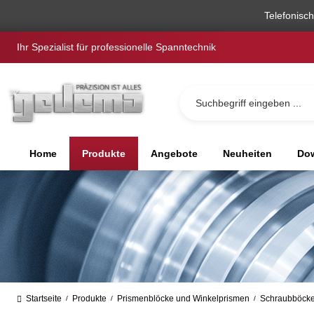
springen
Zur Hauptnavigation springen
Telefonisc
Ihr Spezialist für professionelle Spanntechnik
Home
Produkte
Angebote
Neuheiten
Dow
Startseite
Produkte
Prismenblöcke und Winkelprismen
Schraubböcke
/
/
/