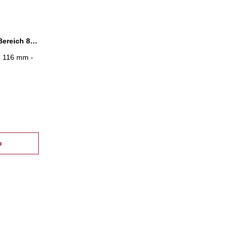
Schraubbock magnetisch, Bereich 86 - 116 mm
- 116 mm -
b