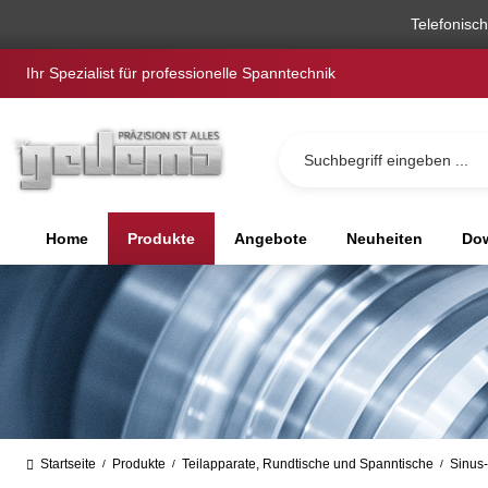
springen
Zur Hauptnavigation springen
Telefonisc
Ihr Spezialist für professionelle Spanntechnik
Home
Produkte
Angebote
Neuheiten
Dow
Startseite
Produkte
Teilapparate, Rundtische und Spanntische
Sinus
/
/
/