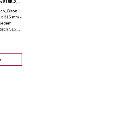
Sinus-Spanntisch Bison Typ 5155-250x315
ch, Bison
0 x 315 mm -
r jedem
tisch 5155
h die
0-60° unter
b