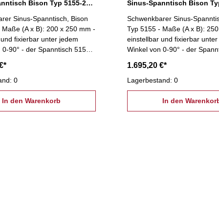
Sinus-Spanntisch Bison Typ 5155-200x250
rer Sinus-Spanntisch, Bison
Schwenkbarer Sinus-Spanntis
 Maße (A x B): 200 x 250 mm -
Typ 5155 - Maße (A x B): 25
 und fixierbar unter jedem
einstellbar und fixierbar unte
 0-90° - der Spanntisch 5155
Winkel von 0-90° - der Spann
h) erlaubt zusätzlich die
(Sinustisch) erlaubt zusätzlic
€*
1.695,20 €*
keleinstellung von 0-60° unter
exakte Winkeleinstellung von 
von Endmaßen
and: 0
Einsatz von Endmaßen
Lagerbestand: 0
In den Warenkorb
In den Warenkor