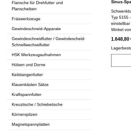
Flansche für Drehfutter und
Planscheiben
Schwenkba
Typ 5155 -
Fräswerkzeuge
einstellbar
Gewindeschneid-Apparate
Winkel von
(Sinustisc
Gewindeschneidfutter / Gewindescheid-
1.648,80 
exakte Win
Schnellwechselfutter
Einsatz 
Lagerbest
HSK Werkzeugaufnahmen
Hülsen und Dorne
Keilstangenfutter
Klauenkästen Sätze
Kraftspannfutter
Kreuztische / Schiebetische
Körnerspitzen
Magnetspannplatten