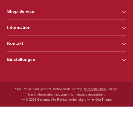
Shop-Service
Information
Kontakt
Einstellungen
* Alle Preise exkl. gesetzl. Mehrwertsteuer zzgl.
Versandkosten
und ggf.
Nachnahmegebühren, wenn nicht anders angegeben.
— © 2026 Gedema. Alle Rechte vorbehalten. — 🔥 OneTheme