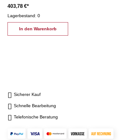
sowie für alle Arten von
403,78 €*
Fräs-, Schleif- und
Bohrvorrichtungen- gewährt
Lagerbestand: 0
ein gleichmäßiges und
verzugsfreies Spannen des
In den Warenkorb
Werkstücks und kurze
Wechselzeiten der
Spannzangen - inkl.
Spannschlüssel und
Befestigungsschrauben
Sicherer Kauf
Schnelle Bearbeitung
Telefonische Beratung