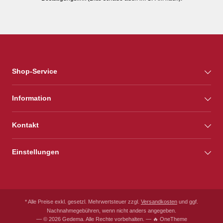
Shop-Service
Information
Kontakt
Einstellungen
* Alle Preise exkl. gesetzl. Mehrwertsteuer zzgl.
Versandkosten
und ggf.
Nachnahmegebühren, wenn nicht anders angegeben.
— © 2026 Gedema. Alle Rechte vorbehalten. — 🔥 OneTheme