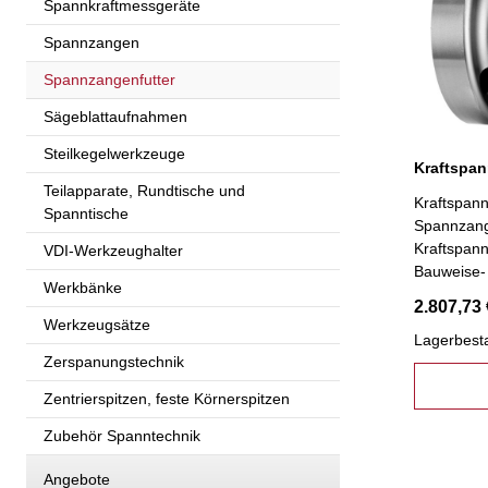
Spannkraftmessgeräte
Spannzangen
Spannzangenfutter
Sägeblattaufnahmen
Steilkegelwerkzeuge
Teilapparate, Rundtische und
Kraftspan
Spanntische
Spannzang
Kraftspan
VDI-Werkzeughalter
Bauweise-
Werkbänke
2.807,73 
Werkzeugsätze
Lagerbest
Zerspanungstechnik
Zentrierspitzen, feste Körnerspitzen
Zubehör Spanntechnik
Angebote