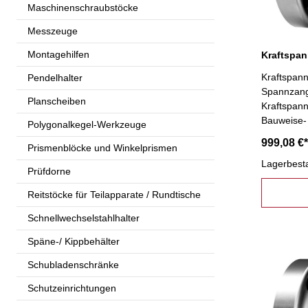
Maschinenschraubstöcke
Messzeuge
Montagehilfen
Kraftspan
Pendelhalter
Spannzang
Planscheiben
Kraftspan
Bauweise-
Polygonalkegel-Werkzeuge
999,08 €*
Prismenblöcke und Winkelprismen
Lagerbest
Prüfdorne
Reitstöcke für Teilapparate / Rundtische
Schnellwechselstahlhalter
Späne-/ Kippbehälter
Schubladenschränke
Schutzeinrichtungen