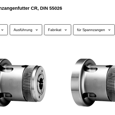
nzangenfutter CR, DIN 55026
Ausführung
Fabrikat
für Spannzangen