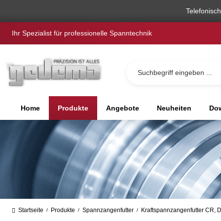
springen
Zur Hauptnavigation springen
Telefonisc
Ihr Spezialist für professionelle Spanntechnik
Home
Produkte
Angebote
Neuheiten
Dow
Startseite
Produkte
Spannzangenfutter
Kraftspannzangenfutter CR, 
/
/
/