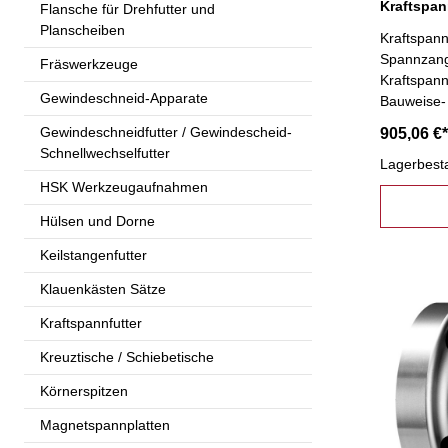
Flansche für Drehfutter und
Planscheiben
Kraftspan
Spannzang
Fräswerkzeuge
Kraftspan
Gewindeschneid-Apparate
Bauweise-
Gewindeschneidfutter / Gewindescheid-
905,06 €*
Schnellwechselfutter
Lagerbest
HSK Werkzeugaufnahmen
Hülsen und Dorne
Keilstangenfutter
Klauenkästen Sätze
Kraftspannfutter
Kreuztische / Schiebetische
Körnerspitzen
Magnetspannplatten