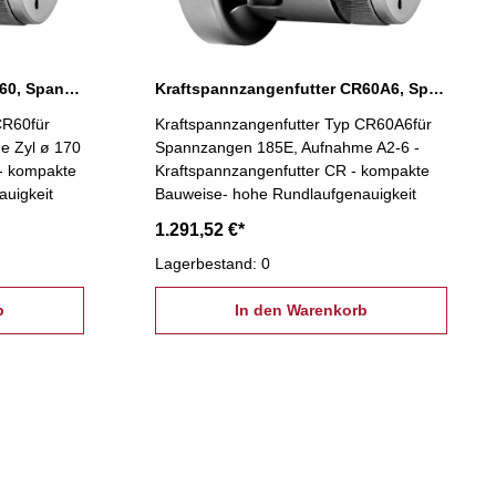
Kraftspannzangenfutter CR60, Spannzange 185E
Kraftspannzangenfutter CR60A6, Spannzange 185E
CR60für
Kraftspannzangenfutter Typ CR60A6für
e Zyl ø 170
Spannzangen 185E, Aufnahme A2-6 -
 - kompakte
Kraftspannzangenfutter CR - kompakte
uigkeit
Bauweise- hohe Rundlaufgenauigkeit
1.291,52 €*
Lagerbestand: 0
b
In den Warenkorb