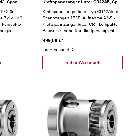
Kraftspannzangenfutter CR42, Spannzange 173E
Kraftspannzangenfutter CR42A5, Spannzange 173E
CR42für
Kraftspannzangenfutter Typ CR42A5für
e Zyl ø 140
Spannzangen 173E, Aufnahme A2-5 -
 - kompakte
Kraftspannzangenfutter CR - kompakte
uigkeit
Bauweise- hohe Rundlaufgenauigkeit
999,08 €*
Lagerbestand: 2
b
In den Warenkorb