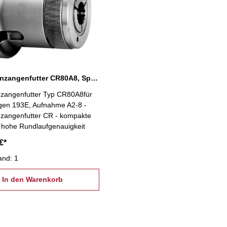
Kraftspannzangenfutter CR80A8, Spannzange 193E
nzangenfutter Typ CR80A8für
en 193E, Aufnahme A2-8 -
nzangenfutter CR - kompakte
 hohe Rundlaufgenauigkeit
€*
and: 1
In den Warenkorb