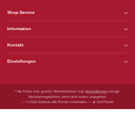
Shop-Service
Information
Kontakt
Einstellungen
* Alle Preise exkl. gesetzl. Mehrwertsteuer zzgl.
Versandkosten
und ggf.
Nachnahmegebühren, wenn nicht anders angegeben.
— © 2026 Gedema. Alle Rechte vorbehalten. — 🔥 OneTheme