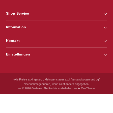
Shop-Service
Information
Kontakt
Einstellungen
* Alle Preise exkl. gesetzl. Mehrwertsteuer zzgl.
Versandkosten
und ggf.
Nachnahmegebühren, wenn nicht anders angegeben.
— © 2026 Gedema. Alle Rechte vorbehalten. — 🔥 OneTheme