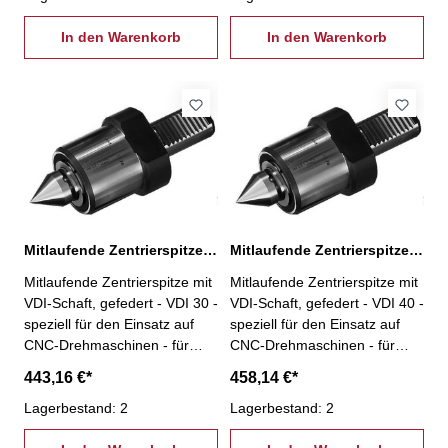
In den Warenkorb
In den Warenkorb
Mitlaufende Zentrierspitze VDI 30
Mitlaufende Zentrierspitze VDI 40
Mitlaufende Zentrierspitze mit
Mitlaufende Zentrierspitze mit
VDI-Schaft, gefedert - VDI 30 -
VDI-Schaft, gefedert - VDI 40 -
speziell für den Einsatz auf
speziell für den Einsatz auf
CNC-Drehmaschinen - für
CNC-Drehmaschinen - für
auswechselbaren Einsätze-
auswechselbaren Einsätze-
443,16 €*
458,14 €*
Lieferung mit 1
Lieferung mit 1
Standardeinsatz (Fig. 1)
Lagerbestand: 2
Standardeinsatz (Fig. 1)
Lagerbestand: 2