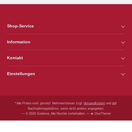
Shop-Service
Information
Kontakt
Einstellungen
* Alle Preise exkl. gesetzl. Mehrwertsteuer zzgl.
Versandkosten
und ggf.
Nachnahmegebühren, wenn nicht anders angegeben.
— © 2026 Gedema. Alle Rechte vorbehalten. — 🔥 OneTheme