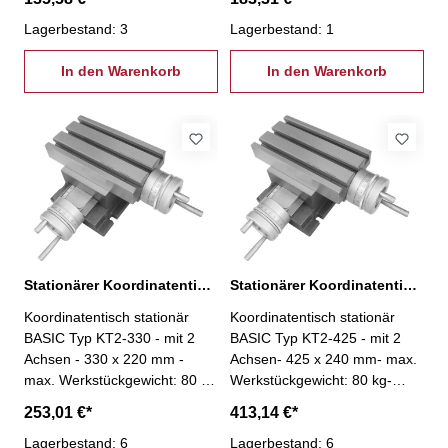
Lagerbestand: 3
Lagerbestand: 1
In den Warenkorb
In den Warenkorb
Stationärer Koordinatentisch KT2, 330 x 220 mm
Stationärer Koordinatentisch KT2, 425 x 240 mm
Koordinatentisch stationär
Koordinatentisch stationär
BASIC Typ KT2-330 - mit 2
BASIC Typ KT2-425 - mit 2
Achsen - 330 x 220 mm -
Achsen- 425 x 240 mm- max.
max. Werkstückgewicht: 80 kg
Werkstückgewicht: 80 kg-
- Genauigkeit: 0,05 mm
Genauigkeit: 0,05 mm- mit
253,01 €*
413,14 €*
Spindelabdeckung und
Lagerbestand: 6
Kühlmittelrinne
Lagerbestand: 6