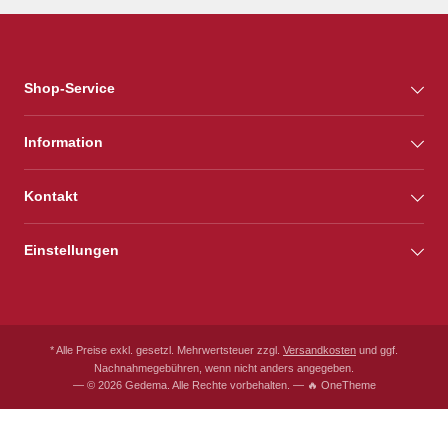
Shop-Service
Information
Kontakt
Einstellungen
* Alle Preise exkl. gesetzl. Mehrwertsteuer zzgl.
Versandkosten
und ggf.
Nachnahmegebühren, wenn nicht anders angegeben.
— © 2026 Gedema. Alle Rechte vorbehalten. — 🔥 OneTheme