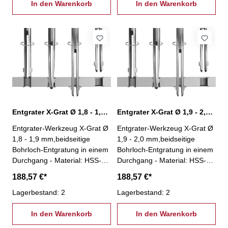
Aufspannung- einfache und
In den Warenkorb
Aufspannung- einfache und
In den Warenkorb
stabile Bauweise- besonders
stabile Bauweise- besonders
geeignet für Massenfertigung-
geeignet für Massenfertigung-
geeignet für jede Maschine
geeignet für jede Maschine
und nahezu jedes Wekstück-
und nahezu jedes Wekstück-
Winkel Vorwärtssenkung: 45°-
Winkel Vorwärtssenkung: 45°-
Winkel Rückwärtssenkung:
Winkel Rückwärtssenkung:
33°
33°
Entgrater X-Grat Ø 1,8 - 1,9 mm, XG-1,8
Entgrater X-Grat Ø 1,9 - 2,0 mm, XG-1,9
Entgrater-Werkzeug X-Grat Ø
Entgrater-Werkzeug X-Grat Ø
1,8 - 1,9 mm,beidseitige
1,9 - 2,0 mm,beidseitige
Bohrloch-Entgratung in einem
Bohrloch-Entgratung in einem
Durchgang - Material: HSS-
Durchgang - Material: HSS-
kein Spindelstopp nötig!-
kein Spindelstopp nötig!-
188,57 €*
188,57 €*
Entgratung an unzugänglichen
Entgratung an unzugänglichen
Stellen (z.B. Hohlkörper)-
Lagerbestand: 2
Stellen (z.B. Hohlkörper)-
Lagerbestand: 2
Einsparung einer zweiten
Einsparung einer zweiten
Aufspannung- einfache und
In den Warenkorb
Aufspannung- einfache und
In den Warenkorb
stabile Bauweise- besonders
stabile Bauweise- besonders