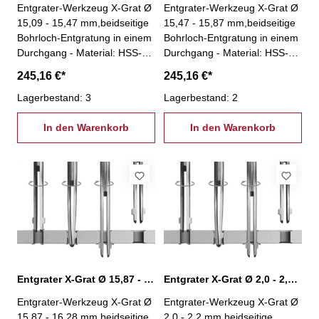
Entgrater-Werkzeug X-Grat Ø
Entgrater-Werkzeug X-Grat Ø
15,09 - 15,47 mm,beidseitige
15,47 - 15,87 mm,beidseitige
Bohrloch-Entgratung in einem
Bohrloch-Entgratung in einem
Durchgang - Material: HSS-
Durchgang - Material: HSS-
kein Spindelstopp nötig!-
kein Spindelstopp nötig!-
245,16 €*
245,16 €*
Entgratung an unzugänglichen
Entgratung an unzugänglichen
Stellen (z.B. Hohlkörper)-
Lagerbestand: 3
Stellen (z.B. Hohlkörper)-
Lagerbestand: 2
Einsparung einer zweiten
Einsparung einer zweiten
Aufspannung- einfache und
In den Warenkorb
Aufspannung- einfache und
In den Warenkorb
stabile Bauweise- besonders
stabile Bauweise- besonders
geeignet für Massenfertigung-
geeignet für Massenfertigung-
geeignet für jede Maschine
geeignet für jede Maschine
und nahezu jedes Wekstück-
und nahezu jedes Wekstück-
Winkel Vorwärtssenkung: 45°-
Winkel Vorwärtssenkung: 45°-
Winkel Rückwärtssenkung:
Winkel Rückwärtssenkung:
33°
33°
Entgrater X-Grat Ø 15,87 - 16,28 mm, XG-15,87
Entgrater X-Grat Ø 2,0 - 2,2 mm, XG-2,0
Entgrater-Werkzeug X-Grat Ø
Entgrater-Werkzeug X-Grat Ø
15,87 - 16,28 mm,beidseitige
2,0 - 2,2 mm,beidseitige