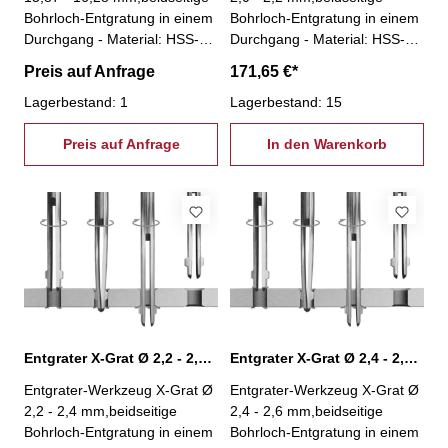
Bohrloch-Entgratung in einem
Bohrloch-Entgratung in einem
Durchgang - Material: HSS-
Durchgang - Material: HSS-
kein Spindelstopp nötig!-
kein Spindelstopp nötig!-
Preis auf Anfrage
171,65 €*
Entgratung an unzugänglichen
Entgratung an unzugänglichen
Stellen (z.B. Hohlkörper)-
Lagerbestand: 1
Stellen (z.B. Hohlkörper)-
Lagerbestand: 15
Einsparung einer zweiten
Einsparung einer zweiten
Aufspannung- einfache und
Preis auf Anfrage
Aufspannung- einfache und
In den Warenkorb
stabile Bauweise- besonders
stabile Bauweise- besonders
geeignet für Massenfertigung-
geeignet für Massenfertigung-
geeignet für jede Maschine
geeignet für jede Maschine
und nahezu jedes Wekstück-
und nahezu jedes Wekstück-
Winkel Vorwärtssenkung: 45°-
Winkel Vorwärtssenkung: 45°-
Winkel Rückwärtssenkung:
Winkel Rückwärtssenkung:
33°
33°
Entgrater X-Grat Ø 2,2 - 2,4 mm, XG-2,2
Entgrater X-Grat Ø 2,4 - 2,6 mm, XG-2,4
Entgrater-Werkzeug X-Grat Ø
Entgrater-Werkzeug X-Grat Ø
2,2 - 2,4 mm,beidseitige
2,4 - 2,6 mm,beidseitige
Bohrloch-Entgratung in einem
Bohrloch-Entgratung in einem