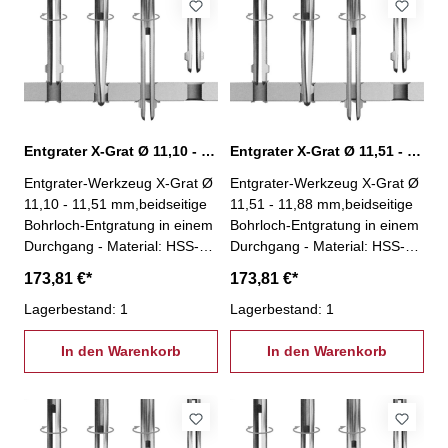
geeignet für jede Maschine
geeignet für jede Maschine
und nahezu jedes Wekstück-
und nahezu jedes Wekstück-
Winkel Vorwärtssenkung: 45°-
Winkel Vorwärtssenkung: 45°-
Winkel Rückwärtssenkung:
Winkel Rückwärtssenkung:
33°
33°
Entgrater X-Grat Ø 11,10 - 11,51 mm, XG-11,1
Entgrater X-Grat Ø 11,51 - 11,88 mm, XG-11,51
Entgrater-Werkzeug X-Grat Ø
Entgrater-Werkzeug X-Grat Ø
11,10 - 11,51 mm,beidseitige
11,51 - 11,88 mm,beidseitige
Bohrloch-Entgratung in einem
Bohrloch-Entgratung in einem
Durchgang - Material: HSS-
Durchgang - Material: HSS-
kein Spindelstopp nötig!-
kein Spindelstopp nötig!-
173,81 €*
173,81 €*
Entgratung an unzugänglichen
Entgratung an unzugänglichen
Stellen (z.B. Hohlkörper)-
Lagerbestand: 1
Stellen (z.B. Hohlkörper)-
Lagerbestand: 1
Einsparung einer zweiten
Einsparung einer zweiten
Aufspannung- einfache und
In den Warenkorb
Aufspannung- einfache und
In den Warenkorb
stabile Bauweise- besonders
stabile Bauweise- besonders
geeignet für Massenfertigung-
geeignet für Massenfertigung-
geeignet für jede Maschine
geeignet für jede Maschine
und nahezu jedes Wekstück-
und nahezu jedes Wekstück-