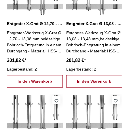
33°
33°
Entgrater X-Grat Ø 12,70 - 13,08 mm, XG-12,7
Entgrater X-Grat Ø 13,08 - 13,48 mm, XG-13,08
Entgrater-Werkzeug X-Grat Ø
Entgrater-Werkzeug X-Grat Ø
12,70 - 13,08 mm,beidseitige
13,08 - 13,48 mm,beidseitige
Bohrloch-Entgratung in einem
Bohrloch-Entgratung in einem
Durchgang - Material: HSS-
Durchgang - Material: HSS-
kein Spindelstopp nötig!-
kein Spindelstopp nötig!-
201,82 €*
201,82 €*
Entgratung an unzugänglichen
Entgratung an unzugänglichen
Stellen (z.B. Hohlkörper)-
Lagerbestand: 2
Stellen (z.B. Hohlkörper)-
Lagerbestand: 2
Einsparung einer zweiten
Einsparung einer zweiten
Aufspannung- einfache und
In den Warenkorb
Aufspannung- einfache und
In den Warenkorb
stabile Bauweise- besonders
stabile Bauweise- besonders
geeignet für Massenfertigung-
geeignet für Massenfertigung-
geeignet für jede Maschine
geeignet für jede Maschine
und nahezu jedes Wekstück-
und nahezu jedes Wekstück-
Winkel Vorwärtssenkung: 45°-
Winkel Vorwärtssenkung: 45°-
Winkel Rückwärtssenkung:
Winkel Rückwärtssenkung:
33°
33°