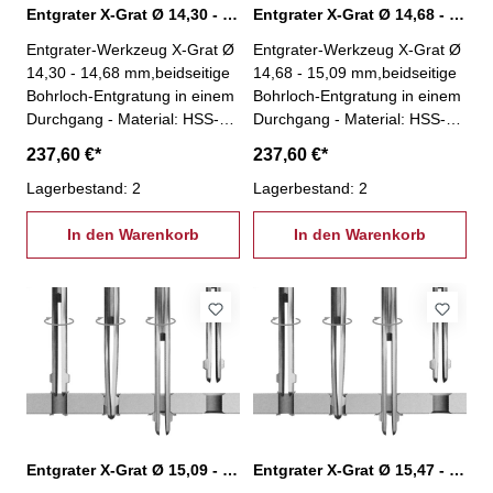
Entgrater X-Grat Ø 14,30 - 14,68 mm, XG-14,30
Entgrater X-Grat Ø 14,68 - 15,09 mm, XG-14,68
Entgrater-Werkzeug X-Grat Ø
Entgrater-Werkzeug X-Grat Ø
14,30 - 14,68 mm,beidseitige
14,68 - 15,09 mm,beidseitige
Bohrloch-Entgratung in einem
Bohrloch-Entgratung in einem
Durchgang - Material: HSS-
Durchgang - Material: HSS-
kein Spindelstopp nötig!-
kein Spindelstopp nötig!-
237,60 €*
237,60 €*
Entgratung an unzugänglichen
Entgratung an unzugänglichen
Stellen (z.B. Hohlkörper)-
Lagerbestand: 2
Stellen (z.B. Hohlkörper)-
Lagerbestand: 2
Einsparung einer zweiten
Einsparung einer zweiten
Aufspannung- einfache und
In den Warenkorb
Aufspannung- einfache und
In den Warenkorb
stabile Bauweise- besonders
stabile Bauweise- besonders
geeignet für Massenfertigung-
geeignet für Massenfertigung-
geeignet für jede Maschine
geeignet für jede Maschine
und nahezu jedes Wekstück-
und nahezu jedes Wekstück-
Winkel Vorwärtssenkung: 45°-
Winkel Vorwärtssenkung: 45°-
Winkel Rückwärtssenkung:
Winkel Rückwärtssenkung:
33°
33°
Entgrater X-Grat Ø 15,09 - 15,47 mm, XG-15,09
Entgrater X-Grat Ø 15,47 - 15,87 mm, XG-15,47