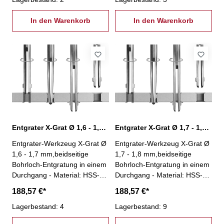
Einsparung einer zweiten
Einsparung einer zweiten
Aufspannung- einfache und
In den Warenkorb
Aufspannung- einfache und
In den Warenkorb
stabile Bauweise- besonders
stabile Bauweise- besonders
geeignet für Massenfertigung-
geeignet für Massenfertigung-
geeignet für jede Maschine
geeignet für jede Maschine
und nahezu jedes Wekstück-
und nahezu jedes Wekstück-
Winkel Vorwärtssenkung: 45°-
Winkel Vorwärtssenkung: 45°-
Winkel Rückwärtssenkung:
Winkel Rückwärtssenkung:
33°
33°
Entgrater X-Grat Ø 1,6 - 1,7 mm, XG-1,6
Entgrater X-Grat Ø 1,7 - 1,8 mm, XG-1,7
Entgrater-Werkzeug X-Grat Ø
Entgrater-Werkzeug X-Grat Ø
1,6 - 1,7 mm,beidseitige
1,7 - 1,8 mm,beidseitige
Bohrloch-Entgratung in einem
Bohrloch-Entgratung in einem
Durchgang - Material: HSS-
Durchgang - Material: HSS-
kein Spindelstopp nötig!-
kein Spindelstopp nötig!-
188,57 €*
188,57 €*
Entgratung an unzugänglichen
Entgratung an unzugänglichen
Stellen (z.B. Hohlkörper)-
Lagerbestand: 4
Stellen (z.B. Hohlkörper)-
Lagerbestand: 9
Einsparung einer zweiten
Einsparung einer zweiten