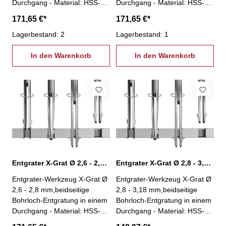
Durchgang - Material: HSS-
Durchgang - Material: HSS-
kein Spindelstopp nötig!-
kein Spindelstopp nötig!-
171,65 €*
171,65 €*
Entgratung an unzugänglichen
Entgratung an unzugänglichen
Stellen (z.B. Hohlkörper)-
Lagerbestand: 2
Stellen (z.B. Hohlkörper)-
Lagerbestand: 1
Einsparung einer zweiten
Einsparung einer zweiten
Aufspannung- einfache und
In den Warenkorb
Aufspannung- einfache und
In den Warenkorb
stabile Bauweise- besonders
stabile Bauweise- besonders
geeignet für Massenfertigung-
geeignet für Massenfertigung-
geeignet für jede Maschine
geeignet für jede Maschine
und nahezu jedes Wekstück-
und nahezu jedes Wekstück-
Winkel Vorwärtssenkung: 45°-
Winkel Vorwärtssenkung: 45°-
Winkel Rückwärtssenkung:
Winkel Rückwärtssenkung:
33°
33°
Entgrater X-Grat Ø 2,6 - 2,8 mm, XG-2,6
Entgrater X-Grat Ø 2,8 - 3,18 mm, XG-2,8
Entgrater-Werkzeug X-Grat Ø
Entgrater-Werkzeug X-Grat Ø
2,6 - 2,8 mm,beidseitige
2,8 - 3,18 mm,beidseitige
Bohrloch-Entgratung in einem
Bohrloch-Entgratung in einem
Durchgang - Material: HSS-
Durchgang - Material: HSS-
kein Spindelstopp nötig!-
kein Spindelstopp nötig!-