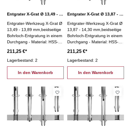
Entgrater X-Grat Ø 13,49 - 13,89 mm, XG-13,49
Entgrater X-Grat Ø 13,87 - 14,30 mm, XG-13,87
Entgrater-Werkzeug X-Grat Ø
Entgrater-Werkzeug X-Grat Ø
13,49 - 13,89 mm,beidseitige
13,87 - 14,30 mm,beidseitige
Bohrloch-Entgratung in einem
Bohrloch-Entgratung in einem
Durchgang - Material: HSS-
Durchgang - Material: HSS-
kein Spindelstopp nötig!-
kein Spindelstopp nötig!-
211,25 €*
211,25 €*
Entgratung an unzugänglichen
Entgratung an unzugänglichen
Stellen (z.B. Hohlkörper)-
Lagerbestand: 2
Stellen (z.B. Hohlkörper)-
Lagerbestand: 2
Einsparung einer zweiten
Einsparung einer zweiten
Aufspannung- einfache und
In den Warenkorb
Aufspannung- einfache und
In den Warenkorb
stabile Bauweise- besonders
stabile Bauweise- besonders
geeignet für Massenfertigung-
geeignet für Massenfertigung-
geeignet für jede Maschine
geeignet für jede Maschine
und nahezu jedes Wekstück-
und nahezu jedes Wekstück-
Winkel Vorwärtssenkung: 45°-
Winkel Vorwärtssenkung: 45°-
Winkel Rückwärtssenkung:
Winkel Rückwärtssenkung:
33°
33°