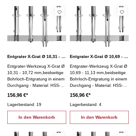
geeignet für Massenfertigung-
geeignet für Massenfertigung-
geeignet für jede Maschine
geeignet für jede Maschine
und nahezu jedes Wekstück-
und nahezu jedes Wekstück-
Winkel Vorwärtssenkung: 45°-
Winkel Vorwärtssenkung: 45°-
Winkel Rückwärtssenkung:
Winkel Rückwärtssenkung:
33°
33°
Entgrater X-Grat Ø 10,31 - 10,72 mm, XG-10,31
Entgrater X-Grat Ø 10,69 - 11,13 mm, XG-10,69
Entgrater-Werkzeug X-Grat Ø
Entgrater-Werkzeug X-Grat Ø
10,31 - 10,72 mm,beidseitige
10,69 - 11,13 mm,beidseitige
Bohrloch-Entgratung in einem
Bohrloch-Entgratung in einem
Durchgang - Material: HSS-
Durchgang - Material: HSS-
kein Spindelstopp nötig!-
kein Spindelstopp nötig!-
156,96 €*
156,96 €*
Entgratung an unzugänglichen
Entgratung an unzugänglichen
Stellen (z.B. Hohlkörper)-
Lagerbestand: 19
Stellen (z.B. Hohlkörper)-
Lagerbestand: 4
Einsparung einer zweiten
Einsparung einer zweiten
Aufspannung- einfache und
In den Warenkorb
Aufspannung- einfache und
In den Warenkorb
stabile Bauweise- besonders
stabile Bauweise- besonders
geeignet für Massenfertigung-
geeignet für Massenfertigung-