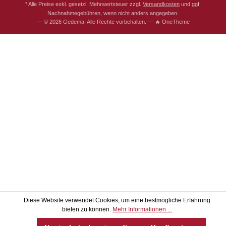
* Alle Preise exkl. gesetzl. Mehrwertsteuer zzgl.
Versandkosten
und ggf.
Nachnahmegebühren, wenn nicht anders angegeben.
— © 2026 Gedema. Alle Rechte vorbehalten. — 🔥 OneTheme
Diese Website verwendet Cookies, um eine bestmögliche Erfahrung
bieten zu können.
Mehr Informationen ...