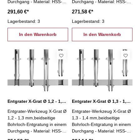
Durchgang - Material: HSS-
Durchgang - Material: HSS-
kein Spindelstopp nötig!-
kein Spindelstopp nötig!-
291,60 €*
271,58 €*
Entgratung an unzugänglichen
Entgratung an unzugänglichen
Stellen (z.B. Hohlkörper)-
Lagerbestand: 3
Stellen (z.B. Hohlkörper)-
Lagerbestand: 3
Einsparung einer zweiten
Einsparung einer zweiten
Aufspannung- einfache und
In den Warenkorb
Aufspannung- einfache und
In den Warenkorb
stabile Bauweise- besonders
stabile Bauweise- besonders
geeignet für Massenfertigung-
geeignet für Massenfertigung-
geeignet für jede Maschine
geeignet für jede Maschine
und nahezu jedes Wekstück-
und nahezu jedes Wekstück-
Winkel Vorwärtssenkung: 45°-
Winkel Vorwärtssenkung: 45°-
Winkel Rückwärtssenkung:
Winkel Rückwärtssenkung:
33°
33°
Entgrater X-Grat Ø 1,2 - 1,3 mm, XG-1,2
Entgrater X-Grat Ø 1,3 - 1,4 mm, XG-1,3
Entgrater-Werkzeug X-Grat Ø
Entgrater-Werkzeug X-Grat Ø
1,2 - 1,3 mm,beidseitige
1,3 - 1,4 mm,beidseitige
Bohrloch-Entgratung in einem
Bohrloch-Entgratung in einem
Durchgang - Material: HSS-
Durchgang - Material: HSS-
kein Spindelstopp nötig!-
kein Spindelstopp nötig!-