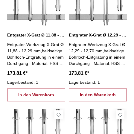
Winkel Vorwärtssenkung: 45°-
Winkel Vorwärtssenkung: 45°-
Winkel Rückwärtssenkung:
Winkel Rückwärtssenkung:
33°
33°
Entgrater X-Grat Ø 11,88 - 12,29 mm, XG-11,88
Entgrater X-Grat Ø 12,29 - 12,70 mm, XG-12,29
Entgrater-Werkzeug X-Grat Ø
Entgrater-Werkzeug X-Grat Ø
11,88 - 12,29 mm,beidseitige
12,29 - 12,70 mm,beidseitige
Bohrloch-Entgratung in einem
Bohrloch-Entgratung in einem
Durchgang - Material: HSS-
Durchgang - Material: HSS-
kein Spindelstopp nötig!-
kein Spindelstopp nötig!-
173,81 €*
173,81 €*
Entgratung an unzugänglichen
Entgratung an unzugänglichen
Stellen (z.B. Hohlkörper)-
Lagerbestand: 1
Stellen (z.B. Hohlkörper)-
Lagerbestand: 1
Einsparung einer zweiten
Einsparung einer zweiten
Aufspannung- einfache und
In den Warenkorb
Aufspannung- einfache und
In den Warenkorb
stabile Bauweise- besonders
stabile Bauweise- besonders
geeignet für Massenfertigung-
geeignet für Massenfertigung-
geeignet für jede Maschine
geeignet für jede Maschine
und nahezu jedes Wekstück-
und nahezu jedes Wekstück-
Winkel Vorwärtssenkung: 45°-
Winkel Vorwärtssenkung: 45°-
Winkel Rückwärtssenkung:
Winkel Rückwärtssenkung: