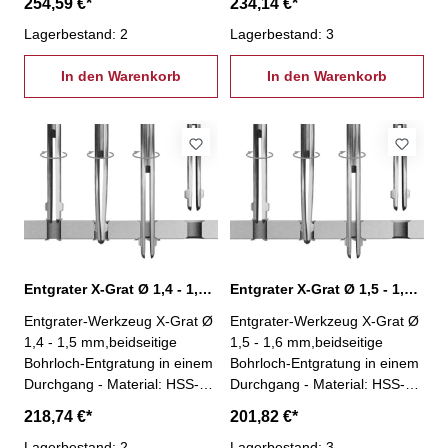
254,59 €*
234,14 €*
Entgratung an unzugänglichen
Entgratung an unzugänglichen
Stellen (z.B. Hohlkörper)-
Lagerbestand: 2
Stellen (z.B. Hohlkörper)-
Lagerbestand: 3
Einsparung einer zweiten
Einsparung einer zweiten
Aufspannung- einfache und
In den Warenkorb
Aufspannung- einfache und
In den Warenkorb
stabile Bauweise- besonders
stabile Bauweise- besonders
geeignet für Massenfertigung-
geeignet für Massenfertigung-
geeignet für jede Maschine
geeignet für jede Maschine
und nahezu jedes Wekstück-
und nahezu jedes Wekstück-
Winkel Vorwärtssenkung: 45°-
Winkel Vorwärtssenkung: 45°-
Winkel Rückwärtssenkung:
Winkel Rückwärtssenkung:
33°
33°
Entgrater X-Grat Ø 1,4 - 1,5 mm, XG-1,4
Entgrater X-Grat Ø 1,5 - 1,6 mm, XG-1,5
Entgrater-Werkzeug X-Grat Ø
Entgrater-Werkzeug X-Grat Ø
1,4 - 1,5 mm,beidseitige
1,5 - 1,6 mm,beidseitige
Bohrloch-Entgratung in einem
Bohrloch-Entgratung in einem
Durchgang - Material: HSS-
Durchgang - Material: HSS-
kein Spindelstopp nötig!-
kein Spindelstopp nötig!-
218,74 €*
201,82 €*
Entgratung an unzugänglichen
Entgratung an unzugänglichen
Stellen (z.B. Hohlkörper)-
Lagerbestand: 2
Stellen (z.B. Hohlkörper)-
Lagerbestand: 3