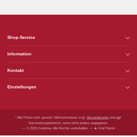
Shop-Service
Information
Kontakt
Einstellungen
* Alle Preise exkl. gesetzl. Mehrwertsteuer zzgl.
Versandkosten
und ggf.
Nachnahmegebühren, wenn nicht anders angegeben.
— © 2026 Gedema. Alle Rechte vorbehalten. — 🔥 OneTheme