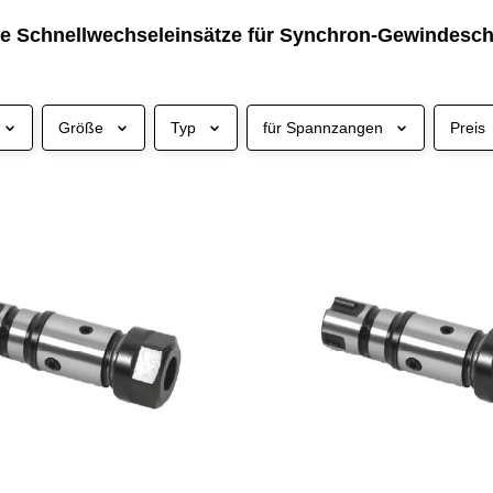
te Schnellwechseleinsätze für Synchron-Gewindesch
Größe
Typ
für Spannzangen
Preis