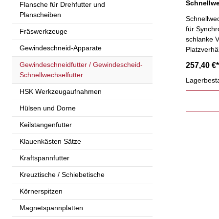
Flansche für Drehfutter und
Planscheiben
Schnellwec
für Synchr
Fräswerkzeuge
schlanke V
Gewindeschneid-Apparate
Platzverhä
Sechskant
Gewindeschneidfutter / Gewindescheid-
257,40 €*
16- D2: 2
Schnellwechselfutter
Lagerbest
HSK Werkzeugaufnahmen
Hülsen und Dorne
Keilstangenfutter
Klauenkästen Sätze
Kraftspannfutter
Kreuztische / Schiebetische
Körnerspitzen
Magnetspannplatten