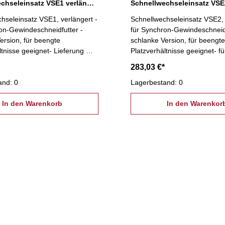
Schnellwechseleinsatz VSE1 verlängert, M3 - M12
hseleinsatz VSE1, verlängert -
Schnellwechseleinsatz VSE2, 
on-Gewindeschneidfutter -
für Synchron-Gewindeschneidf
ersion, für beengte
schlanke Version, für beengt
ltnisse geeignet- Lieferung mit
Platzverhältnisse geeignet- fü
mutter- für Spannzangen ER
Spannzangen ER 25- D2: 32
283,03 €*
0 mm, Bereich M3 - M12
Bereich M6 - M20
and: 0
Lagerbestand: 0
In den Warenkorb
In den Warenkor