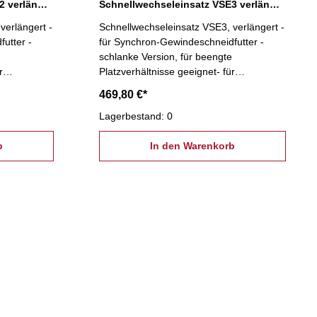
Schnellwechseleinsatz VSE2 verlängert, M6 -M20
Schnellwechseleinsatz VSE3 verlängert, M14 - M33
verlängert -
Schnellwechseleinsatz VSE3, verlängert -
utter -
für Synchron-Gewindeschneidfutter -
e
schlanke Version, für beengte
r
Platzverhältnisse geeignet- für
 mm,
Spannzangen ER 40- D2: 50 mm,
469,80 €*
Bereich M14 - M33
Lagerbestand: 0
b
In den Warenkorb