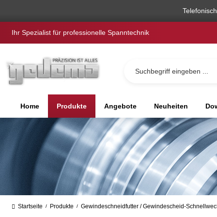
springen
Zur Hauptnavigation springen
Telefonisc
Ihr Spezialist für professionelle Spanntechnik
Home
Produkte
Angebote
Neuheiten
Dow
Startseite
Produkte
Gewindeschneidfutter / Gewindescheid-Schnellwech
/
/