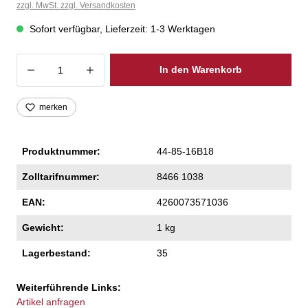
zzgl. MwSt. zzgl. Versandkosten
Sofort verfügbar, Lieferzeit: 1-3 Werktagen
Produkt Anzahl: Gib den gewünschten Wer
In den Warenkorb
merken
Produktnummer:
44-85-16B18
Zolltarifnummer:
8466 1038
EAN:
4260073571036
Gewicht:
1 kg
Lagerbestand:
35
Weiterführende Links:
Artikel anfragen