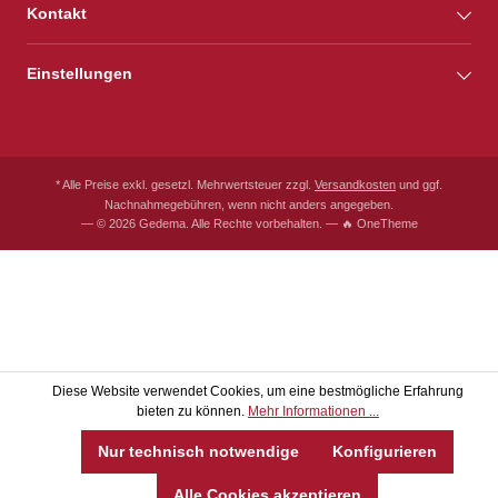
Kontakt
Einstellungen
* Alle Preise exkl. gesetzl. Mehrwertsteuer zzgl.
Versandkosten
und ggf.
Nachnahmegebühren, wenn nicht anders angegeben.
— © 2026 Gedema. Alle Rechte vorbehalten. — 🔥 OneTheme
Diese Website verwendet Cookies, um eine bestmögliche Erfahrung
bieten zu können.
Mehr Informationen ...
Nur technisch notwendige
Konfigurieren
Alle Cookies akzeptieren