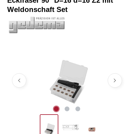
Eckfräser 90° D=16 d=16 Z2 mit
Weldonschaft Set
Bildergalerie überspringen