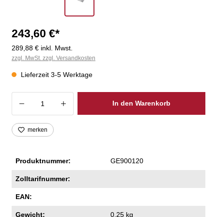
243,60 €*
289,88 € inkl. Mwst.
zzgl. MwSt. zzgl. Versandkosten
Lieferzeit 3-5 Werktage
Produkt Anzahl: Gib den gewünschten Wer
In den Warenkorb
merken
Produktnummer:
GE900120
Zolltarifnummer:
EAN:
Gewicht:
0,25 kg