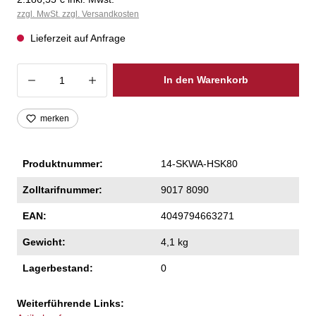
zzgl. MwSt. zzgl. Versandkosten
Lieferzeit auf Anfrage
Produkt Anzahl: Gib den gewünschten Wer
In den Warenkorb
merken
Produktnummer:
14-SKWA-HSK80
Zolltarifnummer:
9017 8090
EAN:
4049794663271
Gewicht:
4,1 kg
Lagerbestand:
0
Weiterführende Links: