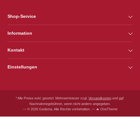
Shop-Service
Information
Kontakt
Einstellungen
* Alle Preise exkl. gesetzl. Mehrwertsteuer zzgl.
Versandkosten
und ggf.
Nachnahmegebühren, wenn nicht anders angegeben.
— © 2026 Gedema. Alle Rechte vorbehalten. — 🔥 OneTheme