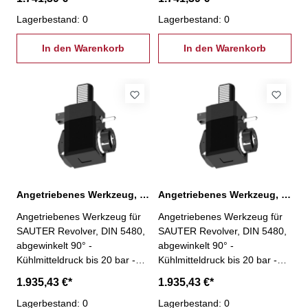
geeignet für hohe Drehzahlen
geeignet für hohe Drehzahlen
- VDI 30 - ER 25- ohne
Lagerbestand: 0
- VDI 30 - ER 25 - kurz - ohne
Lagerbestand: 0
Innenkühlung
Innenkühlung
In den Warenkorb
In den Warenkorb
Angetriebenes Werkzeug, VDI 40 ER 32 mit IK
Angetriebenes Werkzeug, VDI 40 ER 32 mit IK, kurz
Angetriebenes Werkzeug für
Angetriebenes Werkzeug für
SAUTER Revolver, DIN 5480,
SAUTER Revolver, DIN 5480,
abgewinkelt 90° -
abgewinkelt 90° -
Kühlmitteldruck bis 20 bar -
Kühlmitteldruck bis 20 bar -
gekapselte Präzisionslager -
gekapselte Präzisionslager -
1.935,43 €*
1.935,43 €*
geeignet für hohe Drehzahlen
geeignet für hohe Drehzahlen
- VDI 40 - ER 32 - mit
Lagerbestand: 0
- VDI 40 - ER 32 - kurz - mit
Lagerbestand: 0