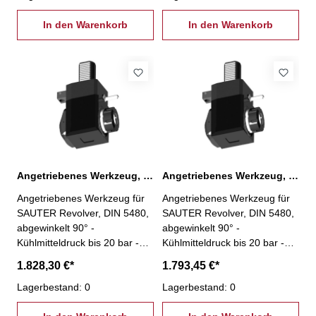
Innenkühlung
Innenkühlung
In den Warenkorb
In den Warenkorb
Angetriebenes Werkzeug, VDI 40 ER 32 ohne IK
Angetriebenes Werkzeug, VDI 40 ER 32 ohne IK, kurz
Angetriebenes Werkzeug für
Angetriebenes Werkzeug für
SAUTER Revolver, DIN 5480,
SAUTER Revolver, DIN 5480,
abgewinkelt 90° -
abgewinkelt 90° -
Kühlmitteldruck bis 20 bar -
Kühlmitteldruck bis 20 bar -
gekapselte Präzisionslager -
gekapselte Präzisionslager -
1.828,30 €*
1.793,45 €*
geeignet für hohe Drehzahlen
geeignet für hohe Drehzahlen
- VDI 40 - ER 32 - ohne
Lagerbestand: 0
- VDI 40 - ER 32 - kurz - ohne
Lagerbestand: 0
Innenkühlung
Innenkühlung