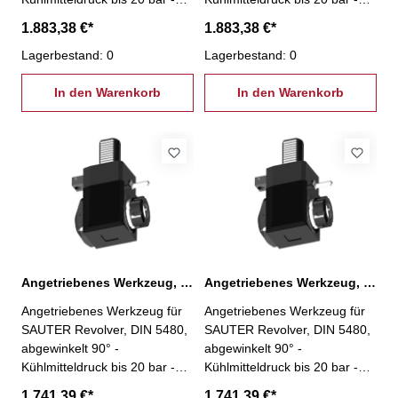
gekapselte Präzisionslager -
gekapselte Präzisionslager -
1.883,38 €*
1.883,38 €*
geeignet für hohe Drehzahlen
geeignet für hohe Drehzahlen
- VDI 30 - ER 25- mit
Lagerbestand: 0
- VDI 30 - ER 25 - kurz - mit
Lagerbestand: 0
Innenkühlung
Innenkühlung
In den Warenkorb
In den Warenkorb
Angetriebenes Werkzeug, VDI 30 ER 25 ohne IK
Angetriebenes Werkzeug, VDI 30 ER 25 ohne IK, kurz
Angetriebenes Werkzeug für
Angetriebenes Werkzeug für
SAUTER Revolver, DIN 5480,
SAUTER Revolver, DIN 5480,
abgewinkelt 90° -
abgewinkelt 90° -
Kühlmitteldruck bis 20 bar -
Kühlmitteldruck bis 20 bar -
gekapselte Präzisionslager -
gekapselte Präzisionslager -
1.741,39 €*
1.741,39 €*