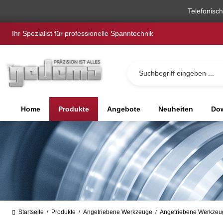
springen
Zur Hauptnavigation springen
Telefonisc
Ihr Spezialist für professionelle Spanntechnik
Home
Produkte
Angebote
Neuheiten
Dow
Startseite
Produkte
Angetriebene Werkzeuge
Angetriebene Werkzeu
/
/
/