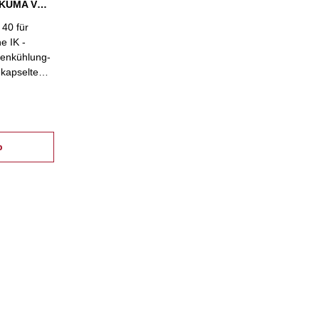
Angetriebenes Werkzeug OKUMA VDI 40, ohne IK
40 für
e IK -
enkühlung-
ekapselte
 hohe
b