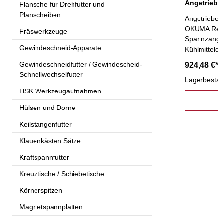
Flansche für Drehfutter und
Planscheiben
Angetrieb
OKUMA Rev
Fräswerkzeuge
Spannzang
Gewindeschneid-Apparate
Kühlmittel
Präzisions
Gewindeschneidfutter / Gewindescheid-
924,48 €*
Drehzahle
Schnellwechselfutter
Lagerbest
HSK Werkzeugaufnahmen
Hülsen und Dorne
Keilstangenfutter
Klauenkästen Sätze
Kraftspannfutter
Kreuztische / Schiebetische
Körnerspitzen
Magnetspannplatten