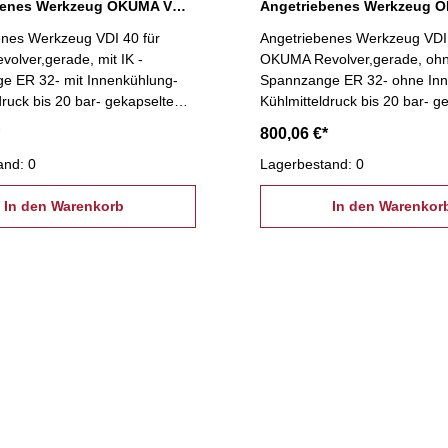
Angetriebenes Werkzeug OKUMA VDI 40, mit IK
enes Werkzeug VDI 40 für
Angetriebenes Werkzeug VDI 
olver,gerade, mit IK -
OKUMA Revolver,gerade, ohn
e ER 32- mit Innenkühlung-
Spannzange ER 32- ohne Inn
druck bis 20 bar- gekapselte
Kühlmitteldruck bis 20 bar- g
lager- geeignet für hohe
Präzisionslager- geeignet für
800,06 €*
n
Drehzahlen
and: 0
Lagerbestand: 0
In den Warenkorb
In den Warenkor