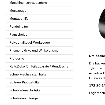
Maschinenschraubstöcke
Messzeuge
Montagehilfen
Pendelhalter
Planscheiben
Polygonalkegel-Werkzeuge
Prismenblöcke und Winkelprismen
Prüfdorne
Dreibacken
Reitstöcke für Teilapparate / Rundtische
zylindris
einteilige
Schnellwechselstahlhalter
Guss- zent
Späne-/ Kippbehälter
Dreh- und
172,80 €*
Befestigu
Schubladenschränke
Lagerbest
Schutzeinrichtungen