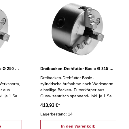
Dreibacken-Drehfutter Basic Ø 250 mm
Dreibacken-Drehfutter Basic Ø 315 mm
Dreibacken-Drehfutter Basic -
 Werksnorm,
zylindrische Aufnahme nach Werksnorm,
er aus
einteilige Backen- Futterkörper aus
l. je 1 Satz
Guss- zentrisch spannend- inkl. je 1 Satz
nschlüssel,
Dreh- und Bohrbacken, Spannschlüssel,
413,93 €*
Befestigungsschrauben
Lagerbestand: 14
b
In den Warenkorb