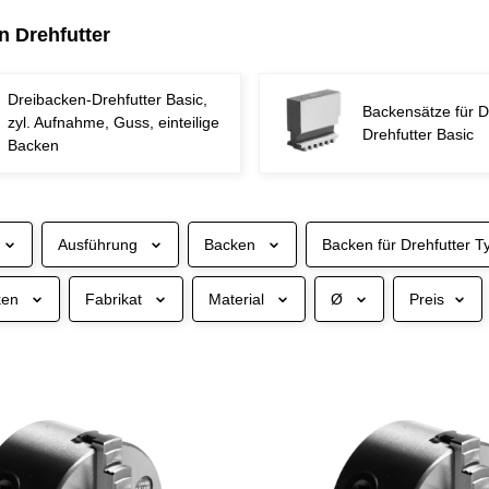
n Drehfutter
Dreibacken-Drehfutter Basic,
Backensätze für D
zyl. Aufnahme, Guss, einteilige
Drehfutter Basic
Backen
Ausführung
Backen
Backen für Drehfutter T
ken
Fabrikat
Material
Ø
Preis