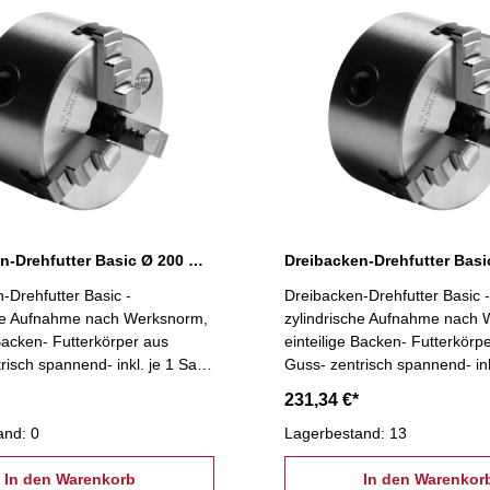
Dreibacken-Drehfutter Basic Ø 200 mm
-Drehfutter Basic -
Dreibacken-Drehfutter Basic -
che Aufnahme nach Werksnorm,
zylindrische Aufnahme nach
 Backen- Futterkörper aus
einteilige Backen- Futterkörp
risch spannend- inkl. je 1 Satz
Guss- zentrisch spannend- ink
 Bohrbacken, Spannschlüssel,
Dreh- und Bohrbacken, Span
231,34 €*
ngsschrauben
Befestigungsschrauben
and: 0
Lagerbestand: 13
In den Warenkorb
In den Warenkor