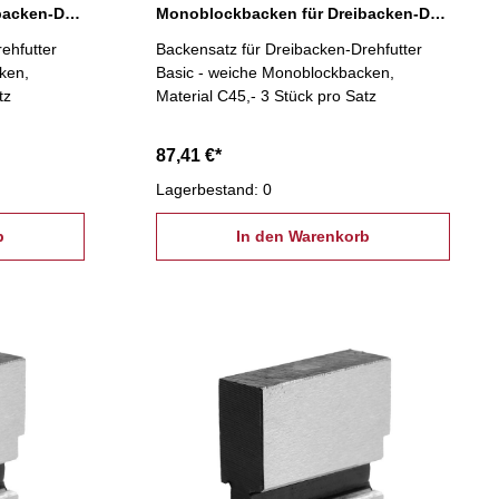
Monoblockbacken für Dreibacken-Drehfutter Ø 200 mm
Monoblockbacken für Dreibacken-Drehfutter Ø 250 mm
ehfutter
Backensatz für Dreibacken-Drehfutter
ken,
Basic - weiche Monoblockbacken,
tz
Material C45,- 3 Stück pro Satz
87,41 €*
Lagerbestand: 0
b
In den Warenkorb