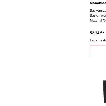
Backensatz
Basic - w
Material C
52,34 €*
Lagerbest