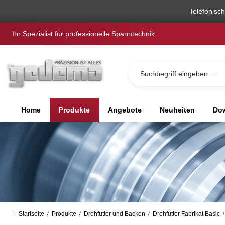
springen
Zur Hauptnavigation springen
Telefonisc
Ihr Spezialist für professionelle Spanntechnik
Home
Produkte
Angebote
Neuheiten
Dow
Startseite
Produkte
Drehfutter und Backen
Drehfutter Fabrikat Basic
/
/
/
/