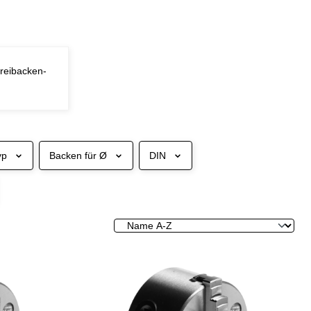
reibacken-
yp
Backen für Ø
DIN