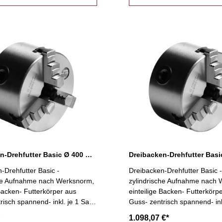
Dreibacken-Drehfutter Basic Ø 400 mm
-Drehfutter Basic -
Dreibacken-Drehfutter Basic -
che Aufnahme nach Werksnorm,
zylindrische Aufnahme nach
 Backen- Futterkörper aus
einteilige Backen- Futterkörp
risch spannend- inkl. je 1 Satz
Guss- zentrisch spannend- ink
 Bohrbacken, Spannschlüssel,
Dreh- und Bohrbacken, Span
1.098,07 €*