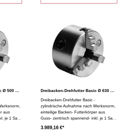
Dreibacken-Drehfutter Basic Ø 500 mm
Dreibacken-Drehfutter Basic Ø 630 mm
Dreibacken-Drehfutter Basic -
 Werksnorm,
zylindrische Aufnahme nach Werksnorm,
er aus
einteilige Backen- Futterkörper aus
l. je 1 Satz
Guss- zentrisch spannend- inkl. je 1 Satz
nschlüssel,
Dreh- und Bohrbacken, Spannschlüssel,
3.989,16 €*