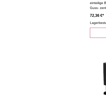
einteilige
Guss- zent
Dreh- und
72,36 €*
Befestigu
Lagerbest