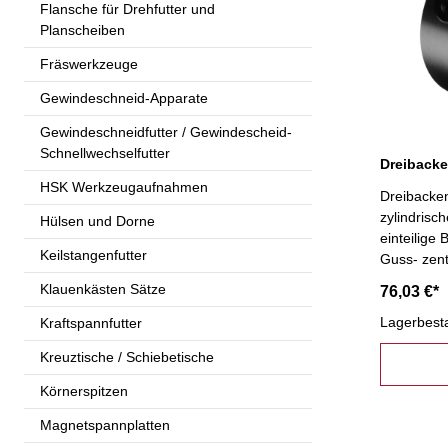
Flansche für Drehfutter und
Planscheiben
Fräswerkzeuge
Gewindeschneid-Apparate
Gewindeschneidfutter / Gewindescheid-
Schnellwechselfutter
HSK Werkzeugaufnahmen
Dreibacken
zylindris
Hülsen und Dorne
einteilige
Keilstangenfutter
Guss- zent
Dreh- und
Klauenkästen Sätze
76,03 €*
Befestigu
Lagerbest
Kraftspannfutter
Kreuztische / Schiebetische
Körnerspitzen
Magnetspannplatten