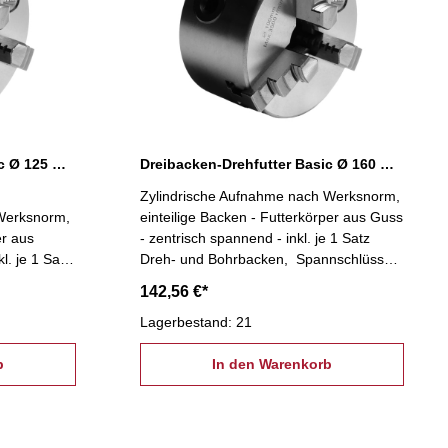
Dreibacken-Drehfutter Basic Ø 125 mm
Dreibacken-Drehfutter Basic Ø 160 mm
Zylindrische Aufnahme nach Werksnorm,
 Werksnorm,
einteilige Backen - Futterkörper aus Guss
er aus
- zentrisch spannend - inkl. je 1 Satz
l. je 1 Satz
Dreh- und Bohrbacken, Spannschlüssel,
nschlüssel,
Befestigungsschrauben
142,56 €*
Lagerbestand: 21
b
In den Warenkorb