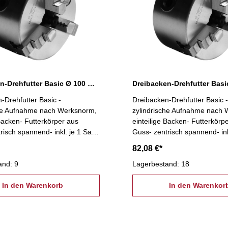
Dreibacken-Drehfutter Basic Ø 100 mm
-Drehfutter Basic -
Dreibacken-Drehfutter Basic -
che Aufnahme nach Werksnorm,
zylindrische Aufnahme nach
 Backen- Futterkörper aus
einteilige Backen- Futterkörp
risch spannend- inkl. je 1 Satz
Guss- zentrisch spannend- ink
 Bohrbacken, Spannschlüssel,
Dreh- und Bohrbacken, Span
82,08 €*
ngsschrauben
Befestigungsschrauben
and: 9
Lagerbestand: 18
In den Warenkorb
In den Warenkor