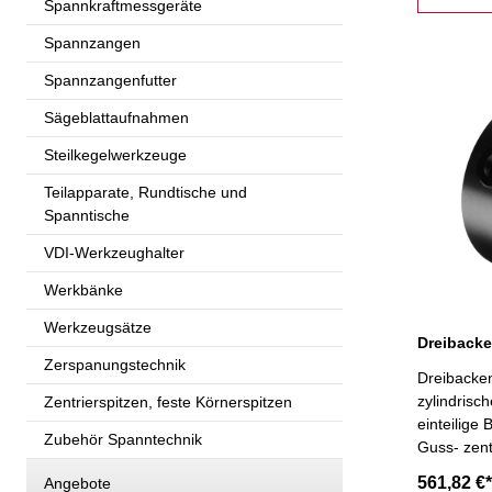
Spannkraftmessgeräte
Spannzangen
Spannzangenfutter
Sägeblattaufnahmen
Steilkegelwerkzeuge
Teilapparate, Rundtische und
Spanntische
VDI-Werkzeughalter
Werkbänke
Werkzeugsätze
Zerspanungstechnik
Dreibacken
zylindris
Zentrierspitzen, feste Körnerspitzen
einteilige
Zubehör Spanntechnik
Guss- zent
Dreh- und
561,82 €*
Angebote