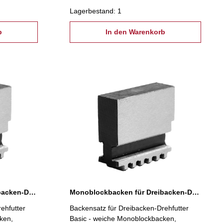
Befestigungsschrauben
Lagerbestand: 1
b
In den Warenkorb
Monoblockbacken für Dreibacken-Drehfutter Ø 100 mm
Monoblockbacken für Dreibacken-Drehfutter Ø 125 mm
ehfutter
Backensatz für Dreibacken-Drehfutter
ken,
Basic - weiche Monoblockbacken,