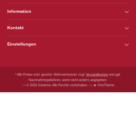
Information
Kontakt
Einstellungen
* Alle Preise exkl. gesetzl. Mehrwertsteuer zzgl.
Versandkosten
und ggf.
Nachnahmegebühren, wenn nicht anders angegeben.
— © 2026 Gedema. Alle Rechte vorbehalten. — 🔥 OneTheme