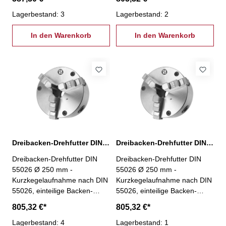
sowie alle Arten von Fräs-
sowie alle Arten von Fräs-
und Bohrvorrichtungen-
Lagerbestand: 3
und Bohrvorrichtungen-
Lagerbestand: 2
Futterkörper aus Stahl-
Futterkörper aus Stahl-
Führungen und
In den Warenkorb
Führungen und
In den Warenkorb
Verschleißflächen geschliffen-
Verschleißflächen geschliffen-
Planspiralring aus
Planspiralring aus
hochwertigem
hochwertigem
Legierungsstahl,
Legierungsstahl,
gesenkgeschmiedet und
gesenkgeschmiedet und
gehärtet- Verzahnung, Ritzel
gehärtet- Verzahnung, Ritzel
und Führungen gehärtet und
und Führungen gehärtet und
komplett geschliffen- inkl. je 1
komplett geschliffen- inkl. je 1
Satz Dreh- und Bohrbacken,
Satz Dreh- und Bohrbacken,
Spannschlüssel,
Spannschlüssel,
Dreibacken-Drehfutter DIN 55026 Ø 250 mm, KK 6
Dreibacken-Drehfutter DIN 55026 Ø 250 mm, KK 8
Befestigungsschrauben
Befestigungsschrauben
Dreibacken-Drehfutter DIN
Dreibacken-Drehfutter DIN
55026 Ø 250 mm -
55026 Ø 250 mm -
Kurzkegelaufnahme nach DIN
Kurzkegelaufnahme nach DIN
55026, einteilige Backen-
55026, einteilige Backen-
geeignet für Drehmaschinen,
geeignet für Drehmaschinen,
805,32 €*
805,32 €*
sowie alle Arten von Fräs-
sowie alle Arten von Fräs-
und Bohrvorrichtungen-
Lagerbestand: 4
und Bohrvorrichtungen-
Lagerbestand: 1