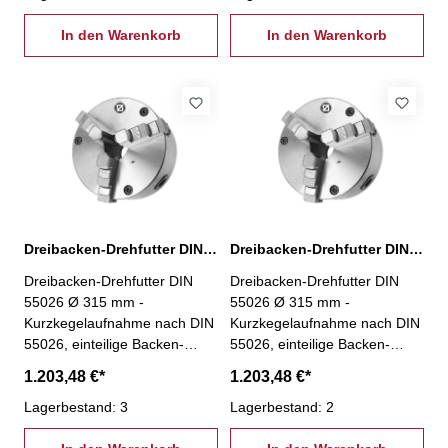
Futterkörper aus Stahl-
Futterkörper aus Stahl-
Führungen und
In den Warenkorb
Führungen und
In den Warenkorb
Verschleißflächen geschliffen-
Verschleißflächen geschliffen-
Planspiralring aus
Planspiralring aus
hochwertigem
hochwertigem
Legierungsstahl,
Legierungsstahl,
gesenkgeschmiedet und
gesenkgeschmiedet und
gehärtet- Verzahnung, Ritzel
gehärtet- Verzahnung, Ritzel
und Führungen gehärtet und
und Führungen gehärtet und
komplett geschliffen- inkl. je 1
komplett geschliffen- inkl. je 1
Satz Dreh- und Bohrbacken,
Satz Dreh- und Bohrbacken,
Spannschlüssel,
Spannschlüssel,
Dreibacken-Drehfutter DIN 55026 Ø 315 mm, KK 6
Dreibacken-Drehfutter DIN 55026 Ø 315 mm, KK 8
Befestigungsschrauben
Befestigungsschrauben
Dreibacken-Drehfutter DIN
Dreibacken-Drehfutter DIN
55026 Ø 315 mm -
55026 Ø 315 mm -
Kurzkegelaufnahme nach DIN
Kurzkegelaufnahme nach DIN
55026, einteilige Backen-
55026, einteilige Backen-
geeignet für Drehmaschinen,
geeignet für Drehmaschinen,
1.203,48 €*
1.203,48 €*
sowie alle Arten von Fräs-
sowie alle Arten von Fräs-
und Bohrvorrichtungen-
Lagerbestand: 3
und Bohrvorrichtungen-
Lagerbestand: 2
Futterkörper aus Stahl-
Futterkörper aus Stahl-