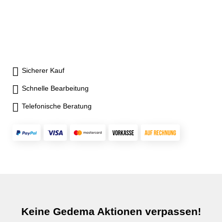
Legierungsstahl,
gesenkgeschmiedet und
gehärtet- Verzahnung, Ritzel
und Führungen gehärtet und
komplett geschliffen- inkl. je 1
Satz Dreh- und Bohrbacken,
Spannschlüssel,
Sicherer Kauf
Befestigungsschrauben
Schnelle Bearbeitung
Telefonische Beratung
Keine Gedema Aktionen verpassen!