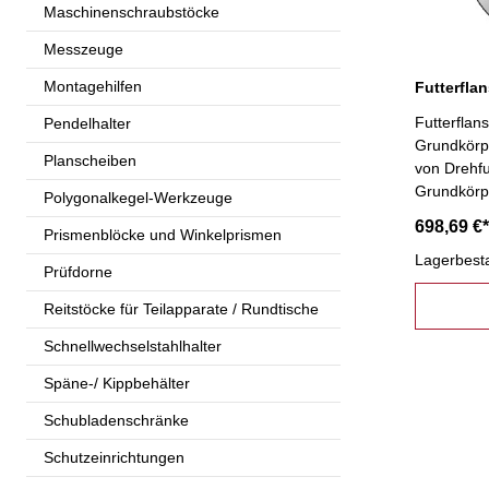
Maschinenschraubstöcke
Messzeuge
Montagehilfen
Futterfla
Pendelhalter
Grundkörp
Planscheiben
von Drehfu
Grundkörp
Polygonalkegel-Werkzeuge
698,69 €*
Prismenblöcke und Winkelprismen
Lagerbest
Prüfdorne
Reitstöcke für Teilapparate / Rundtische
Schnellwechselstahlhalter
Späne-/ Kippbehälter
Schubladenschränke
Schutzeinrichtungen