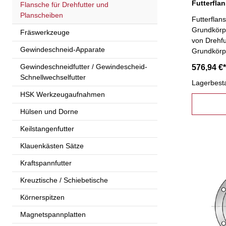
Flansche für Drehfutter und
Planscheiben
Futterfla
Grundkörp
Fräswerkzeuge
von Drehfu
Gewindeschneid-Apparate
Grundkörp
Gewindeschneidfutter / Gewindescheid-
576,94 €*
Schnellwechselfutter
Lagerbest
HSK Werkzeugaufnahmen
Hülsen und Dorne
Keilstangenfutter
Klauenkästen Sätze
Kraftspannfutter
Kreuztische / Schiebetische
Körnerspitzen
Magnetspannplatten