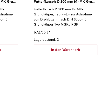
Futterflansch Ø 160 mm für MK-Grundkörper
Futterflansch Ø 200 mm für MK-Grundkörper
MK-
Futterflansch Ø 200 mm für MK-
Aufnahme
Grundkörper, Typ FFL - zur Aufnahme
0- für
von Drehfuttern nach DIN 6350- für
Grundkörper Typ MGK / FGK
672,55 €*
Lagerbestand: 2
b
In den Warenkorb