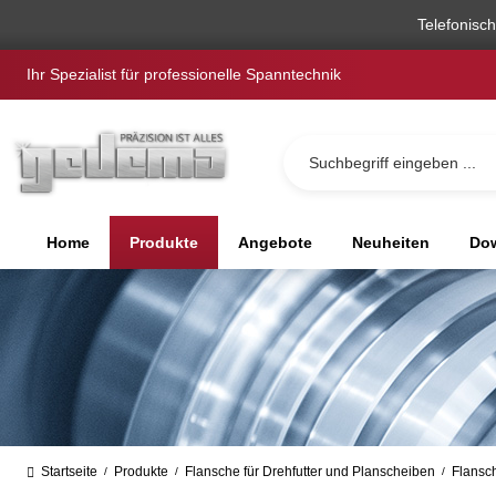
springen
Zur Hauptnavigation springen
Telefonisc
Ihr Spezialist für professionelle Spanntechnik
Home
Produkte
Angebote
Neuheiten
Dow
Startseite
Produkte
Flansche für Drehfutter und Planscheiben
Flansch
/
/
/