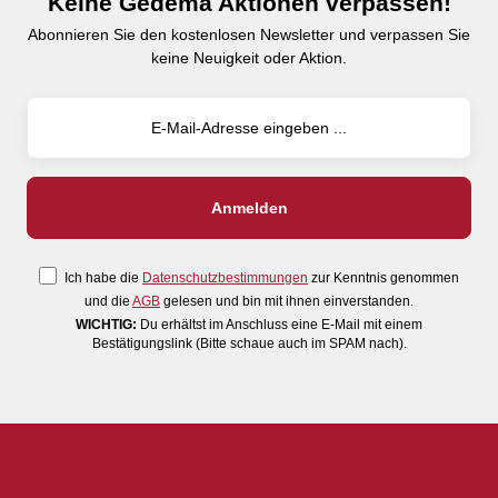
Keine Gedema Aktionen verpassen!
Abonnieren Sie den kostenlosen Newsletter und verpassen Sie
keine Neuigkeit oder Aktion.
Ich habe die
Datenschutzbestimmungen
zur Kenntnis genommen
und die
AGB
gelesen und bin mit ihnen einverstanden.
WICHTIG:
Du erhältst im Anschluss eine E-Mail mit einem
Bestätigungslink (Bitte schaue auch im SPAM nach).