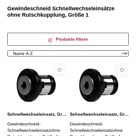
Gewindeschneid Schnellwechseleinsätze
ohne Rutschkupplung, Größe 1
Produkte filtern
Schnellwechseleinsatz, Größe 1, Bereich M10
Schnellwechseleinsatz, Größe 1, Bereich M10
Gewindeschneid-
Gewindeschneid-
Schnellwechseleinsatzohne
Schnellwechseleinsatzohne