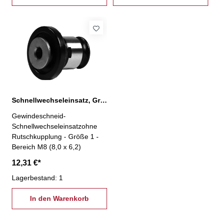
Schnellwechseleinsatz, Größe 1, Bereich M8
Gewindeschneid-
Schnellwechseleinsatzohne
Rutschkupplung - Größe 1 -
Bereich M8 (8,0 x 6,2)
12,31 €*
Lagerbestand: 1
In den Warenkorb