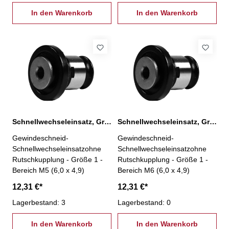
In den Warenkorb
In den Warenkorb
Schnellwechseleinsatz, Größe 1, Bereich M5
Schnellwechseleinsatz, Größe 1, Bereich M6
Gewindeschneid-
Gewindeschneid-
Schnellwechseleinsatzohne
Schnellwechseleinsatzohne
Rutschkupplung - Größe 1 -
Rutschkupplung - Größe 1 -
Bereich M5 (6,0 x 4,9)
Bereich M6 (6,0 x 4,9)
12,31 €*
12,31 €*
Lagerbestand: 3
Lagerbestand: 0
In den Warenkorb
In den Warenkorb