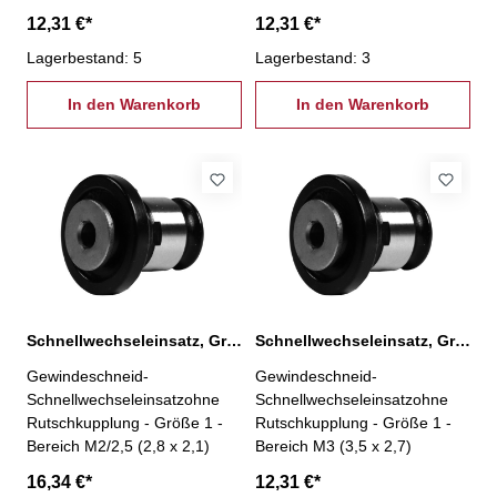
12,31 €*
12,31 €*
Lagerbestand: 5
Lagerbestand: 3
In den Warenkorb
In den Warenkorb
Schnellwechseleinsatz, Größe 1, Bereich M2/2,5
Schnellwechseleinsatz, Größe 1, Bereich M3
Gewindeschneid-
Gewindeschneid-
Schnellwechseleinsatzohne
Schnellwechseleinsatzohne
Rutschkupplung - Größe 1 -
Rutschkupplung - Größe 1 -
Bereich M2/2,5 (2,8 x 2,1)
Bereich M3 (3,5 x 2,7)
16,34 €*
12,31 €*