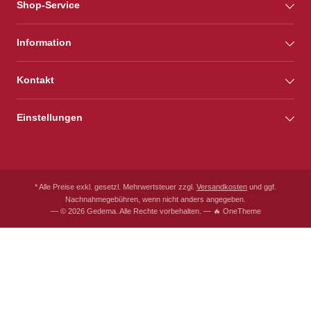
Shop-Service
Information
Kontakt
Einstellungen
* Alle Preise exkl. gesetzl. Mehrwertsteuer zzgl.
Versandkosten
und ggf.
Nachnahmegebühren, wenn nicht anders angegeben.
— © 2026 Gedema. Alle Rechte vorbehalten. — 🔥 OneTheme