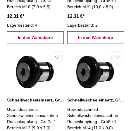
Rutschkupplung - Größe 1 -
Rutschkupplung - Größe 1 -
Bereich M10 (7,0 x 5,5)
Bereich M10 (10,0 x 8,0)
12,31 €*
12,31 €*
Lagerbestand: 4
Lagerbestand: 2
In den Warenkorb
In den Warenkorb
Schnellwechseleinsatz, Größe 1, Bereich M12
Schnellwechseleinsatz, Größe 1, Bereich M14
Gewindeschneid-
Gewindeschneid-
Schnellwechseleinsatzohne
Schnellwechseleinsatzohne
Rutschkupplung - Größe 1 -
Rutschkupplung - Größe 1 -
Bereich M12 (9,0 x 7,0)
Bereich M14 (11,0 x 9,0)