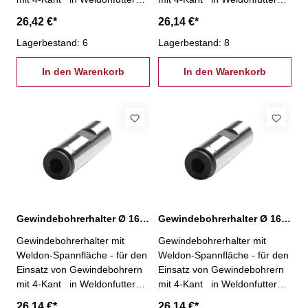
mit Schnellwechselsystem D:
mit Schnellwechselsystem D:
26,42 €*
26,14 €*
16 mm d: 3,5 mm Vierkant:
16 mm d: 4,0 mm Vierkant:
2,7 mm
Lagerbestand: 6
3,0 mm
Lagerbestand: 8
In den Warenkorb
In den Warenkorb
Gewindebohrerhalter Ø 16 / 4,5 mm
Gewindebohrerhalter Ø 16 / 6,0 mm
Gewindebohrerhalter mit
Gewindebohrerhalter mit
Weldon-Spannfläche - für den
Weldon-Spannfläche - für den
Einsatz von Gewindebohrern
Einsatz von Gewindebohrern
mit 4-Kant in Weldonfuttern -
mit 4-Kant in Weldonfuttern -
mit Schnellwechselsystem D:
mit Schnellwechselsystem D:
26,14 €*
26,14 €*