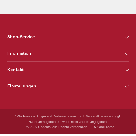
Shop-Service
Information
Kontakt
Einstellungen
* Alle Preise exkl. gesetzl. Mehrwertsteuer zzgl.
Versandkosten
und ggf.
Nachnahmegebühren, wenn nicht anders angegeben.
— © 2026 Gedema. Alle Rechte vorbehalten. — 🔥 OneTheme