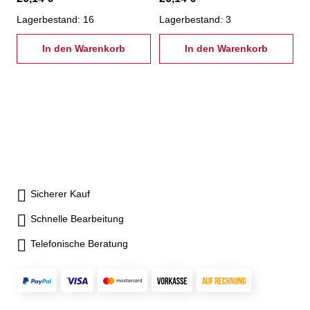
16 mm d: 4,5 mm Vierkant:
16 mm d: 6,0 mm Vierkant:
3,4 mm
Lagerbestand: 16
4,9 mm
Lagerbestand: 3
In den Warenkorb
In den Warenkorb
Sicherer Kauf
Schnelle Bearbeitung
Telefonische Beratung