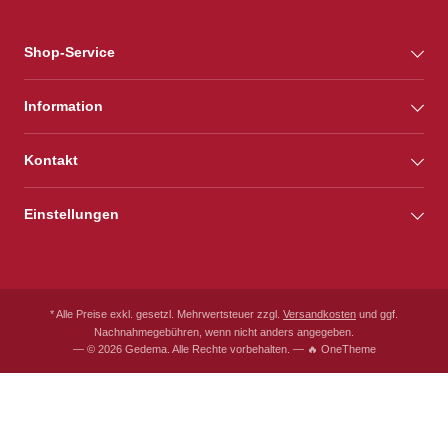
Shop-Service
Information
Kontakt
Einstellungen
* Alle Preise exkl. gesetzl. Mehrwertsteuer zzgl.
Versandkosten
und ggf.
Nachnahmegebühren, wenn nicht anders angegeben.
— © 2026 Gedema. Alle Rechte vorbehalten. — 🔥 OneTheme