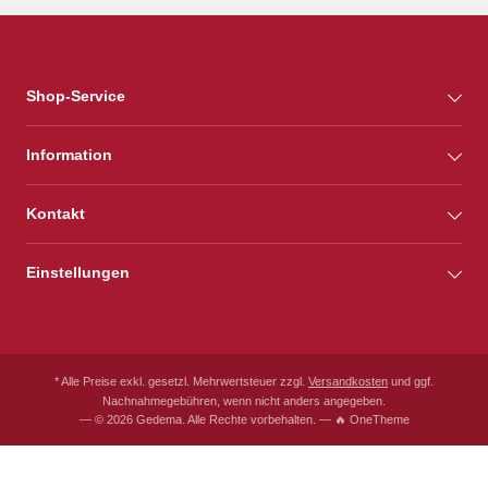
Shop-Service
Information
Kontakt
Einstellungen
* Alle Preise exkl. gesetzl. Mehrwertsteuer zzgl.
Versandkosten
und ggf.
Nachnahmegebühren, wenn nicht anders angegeben.
— © 2026 Gedema. Alle Rechte vorbehalten. — 🔥 OneTheme