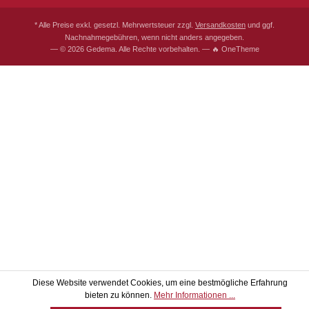
* Alle Preise exkl. gesetzl. Mehrwertsteuer zzgl.
Versandkosten
und ggf.
Nachnahmegebühren, wenn nicht anders angegeben.
— © 2026 Gedema. Alle Rechte vorbehalten. — 🔥 OneTheme
Diese Website verwendet Cookies, um eine bestmögliche Erfahrung
bieten zu können.
Mehr Informationen ...