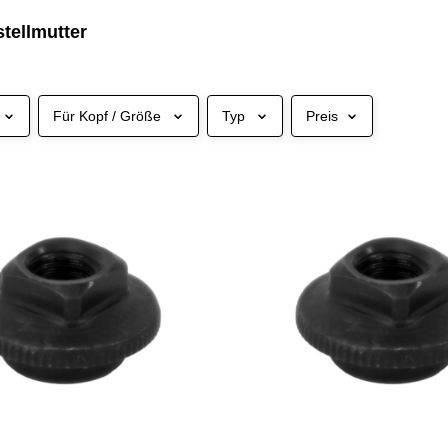
tellmutter
Für Kopf / Größe
Typ
Preis