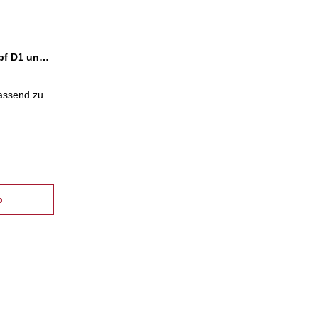
Höhenverstellmutter für Kopf D1 und D2
passend zu
b