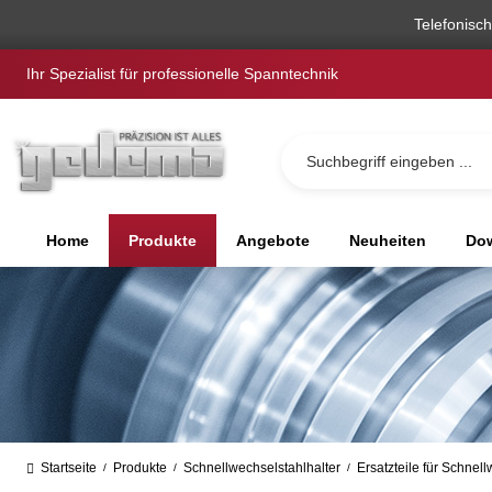
springen
Zur Hauptnavigation springen
Telefonisc
Ihr Spezialist für professionelle Spanntechnik
Home
Produkte
Angebote
Neuheiten
Dow
Startseite
Produkte
Schnellwechselstahlhalter
Ersatzteile für Schnel
/
/
/