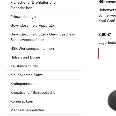
Höhenvers
Flansche für Drehfutter und
Planscheiben
Höhenverst
Schnellwec
Fräswerkzeuge
Kopf Größ
Gewindeschneid-Apparate
Gewindeschneidfutter / Gewindescheid-
3,60 €*
Schnellwechselfutter
Lagerbest
HSK Werkzeugaufnahmen
Hülsen und Dorne
Keilstangenfutter
Klauenkästen Sätze
Kraftspannfutter
Kreuztische / Schiebetische
Körnerspitzen
Magnetspannplatten