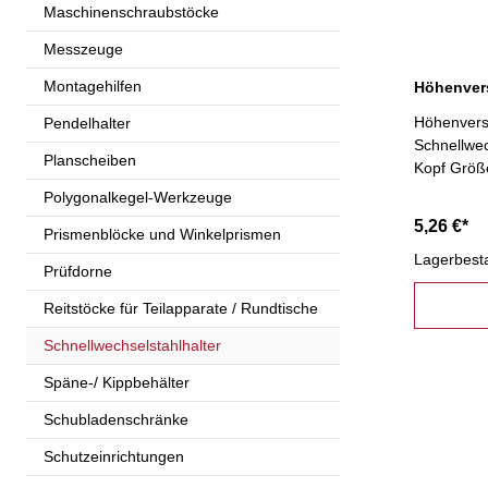
Maschinenschraubstöcke
Messzeuge
Montagehilfen
Höhenvers
Höhenverst
Pendelhalter
Schnellwec
Planscheiben
Kopf Größ
Polygonalkegel-Werkzeuge
5,26 €*
Prismenblöcke und Winkelprismen
Lagerbest
Prüfdorne
Reitstöcke für Teilapparate / Rundtische
Schnellwechselstahlhalter
Späne-/ Kippbehälter
Schubladenschränke
Schutzeinrichtungen