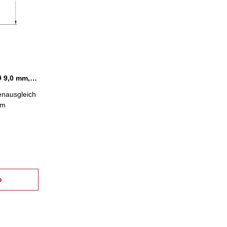
Gewindebohrzange ER 32 Ø 9,0 mm, Längenausgleich
nausgleich
mm
b