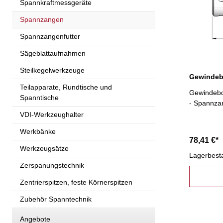
Spannkraftmessgeräte
Spannzangen
Spannzangenfutter
Sägeblattaufnahmen
Steilkegelwerkzeuge
Teilapparate, Rundtische und
Gewindebo
Spanntische
- Spannza
VDI-Werkzeughalter
Werkbänke
78,41 €*
Werkzeugsätze
Lagerbest
Zerspanungstechnik
Zentrierspitzen, feste Körnerspitzen
Zubehör Spanntechnik
Angebote