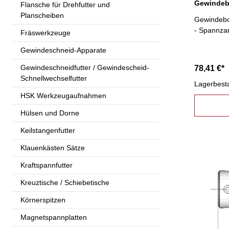
Flansche für Drehfutter und
Planscheiben
Gewindebo
- Spannza
Fräswerkzeuge
Gewindeschneid-Apparate
Gewindeschneidfutter / Gewindescheid-
78,41 €*
Schnellwechselfutter
Lagerbest
HSK Werkzeugaufnahmen
Hülsen und Dorne
Keilstangenfutter
Klauenkästen Sätze
Kraftspannfutter
Kreuztische / Schiebetische
Körnerspitzen
Magnetspannplatten