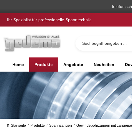
springen
Zur Hauptnavigation springen
Telefonisc
Ihr Spezialist für professionelle Spanntechnik
Home
Produkte
Angebote
Neuheiten
Dow
Startseite
Produkte
Spannzangen
Gewindebohrzangen mit Längenau
/
/
/