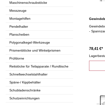
Maschinenschraubstöcke
Messzeuge
Montagehilfen
Gewindebo
Pendelhalter
- Spannza
Planscheiben
Polygonalkegel-Werkzeuge
78,41 €*
Prismenblöcke und Winkelprismen
Lagerbest
Prüfdorne
Reitstöcke für Teilapparate / Rundtische
Schnellwechselstahlhalter
Späne-/ Kippbehälter
Schubladenschränke
Schutzeinrichtungen