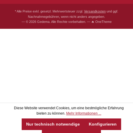
* Alle Preise exkl. gesetzl. Mehrwertsteuer zzgl.
Versandkosten
und ggf.
Nachnahmegebühren, wenn nicht anders angegeben.
— © 2026 Gedema. Alle Rechte vorbehalten. — 🔥 OneTheme
Diese Website verwendet Cookies, um eine bestmögliche Erfahrung
bieten zu können.
Mehr Informationen ...
Nur technisch notwendige
Konfigurieren