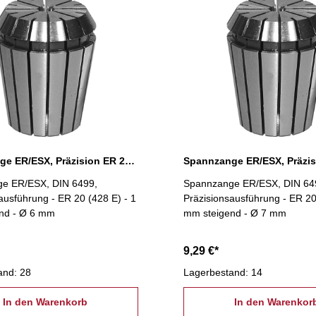
Spannzange ER/ESX, Präzision ER 20 Ø 6 mm
e ER/ESX, DIN 6499,
Spannzange ER/ESX, DIN 64
ausführung - ER 20 (428 E) - 1
Präzisionsausführung - ER 20
nd - Ø 6 mm
mm steigend - Ø 7 mm
9,29 €*
and: 28
Lagerbestand: 14
In den Warenkorb
In den Warenkor