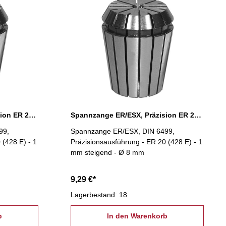
Spannzange ER/ESX, Präzision ER 20 Ø 7 mm
Spannzange ER/ESX, Präzision ER 20 Ø 8 mm
99,
Spannzange ER/ESX, DIN 6499,
 (428 E) - 1
Präzisionsausführung - ER 20 (428 E) - 1
mm steigend - Ø 8 mm
9,29 €*
Lagerbestand: 18
b
In den Warenkorb