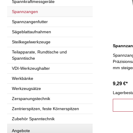
Spannkraftmessgeräte
Spannzangen
Spannzangenfutter
Sägeblattaufnahmen
Steilkegelwerkzeuge
Teilapparate, Rundtische und
Spannzang
Spanntische
Präzisions
mm steige
VDI-Werkzeughalter
Werkbänke
9,29 €*
Werkzeugsätze
Lagerbest
Zerspanungstechnik
Zentrierspitzen, feste Körnerspitzen
Zubehör Spanntechnik
Angebote