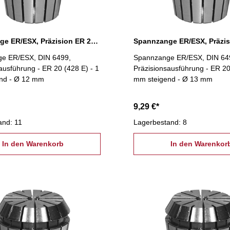
Spannzange ER/ESX, Präzision ER 20 Ø 12 mm
e ER/ESX, DIN 6499,
Spannzange ER/ESX, DIN 64
ausführung - ER 20 (428 E) - 1
Präzisionsausführung - ER 20
nd - Ø 12 mm
mm steigend - Ø 13 mm
9,29 €*
and: 11
Lagerbestand: 8
In den Warenkorb
In den Warenkor