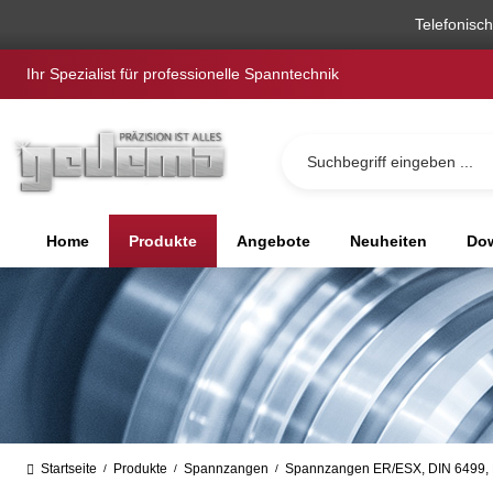
springen
Zur Hauptnavigation springen
Telefonisc
Ihr Spezialist für professionelle Spanntechnik
Home
Produkte
Angebote
Neuheiten
Dow
Startseite
Produkte
Spannzangen
Spannzangen ER/ESX, DIN 6499, 
/
/
/