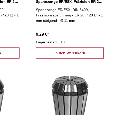
Spannzange ER/ESX, Präzision ER 20 Ø 10 mm
Spannzange ER/ESX, Präzision ER 20 Ø 11 mm
99,
Spannzange ER/ESX, DIN 6499,
 (428 E) - 1
Präzisionsausführung - ER 20 (428 E) - 1
mm steigend - Ø 11 mm
9,29 €*
Lagerbestand: 13
b
In den Warenkorb