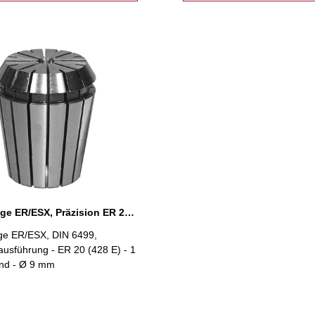
Spannzange ER/ESX, Präzision ER 20 Ø 9 mm
e ER/ESX, DIN 6499,
ausführung - ER 20 (428 E) - 1
nd - Ø 9 mm