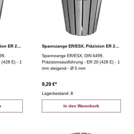
Spannzange ER/ESX, Präzision ER 20 Ø 4 mm
Spannzange ER/ESX, Präzision ER 20 Ø 5 mm
99,
Spannzange ER/ESX, DIN 6499,
 (428 E) - 1
Präzisionsausführung - ER 20 (428 E) - 1
mm steigend - Ø 5 mm
9,29 €*
Lagerbestand: 8
b
In den Warenkorb