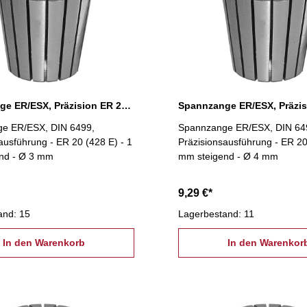
Spannzange ER/ESX, Präzision ER 20 Ø 3 mm
e ER/ESX, DIN 6499,
Spannzange ER/ESX, DIN 64
ausführung - ER 20 (428 E) - 1
Präzisionsausführung - ER 20
nd - Ø 3 mm
mm steigend - Ø 4 mm
9,29 €*
and: 15
Lagerbestand: 11
In den Warenkorb
In den Warenkor