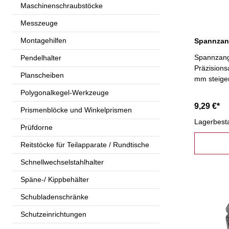
Maschinenschraubstöcke
Messzeuge
Montagehilfen
Spannzang
Pendelhalter
Präzisions
Planscheiben
mm steige
Polygonalkegel-Werkzeuge
9,29 €*
Prismenblöcke und Winkelprismen
Lagerbest
Prüfdorne
Reitstöcke für Teilapparate / Rundtische
Schnellwechselstahlhalter
Späne-/ Kippbehälter
Schubladenschränke
Schutzeinrichtungen