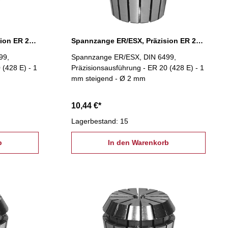
Spannzange ER/ESX, Präzision ER 20 Ø 13 mm
Spannzange ER/ESX, Präzision ER 20 Ø 2 mm
99,
Spannzange ER/ESX, DIN 6499,
 (428 E) - 1
Präzisionsausführung - ER 20 (428 E) - 1
mm steigend - Ø 2 mm
10,44 €*
Lagerbestand: 15
b
In den Warenkorb