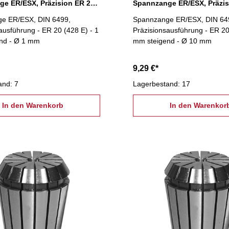
Spannzange ER/ESX, Präzision ER 20 Ø 1 mm
e ER/ESX, DIN 6499,
Spannzange ER/ESX, DIN 64
ausführung - ER 20 (428 E) - 1
Präzisionsausführung - ER 20
nd - Ø 1 mm
mm steigend - Ø 10 mm
9,29 €*
and: 7
Lagerbestand: 17
In den Warenkorb
In den Warenkor